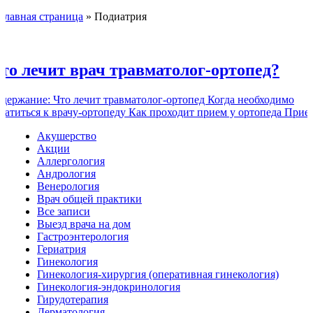
Главная страница
»
Подиатрия
то лечит врач травматолог-ортопед?
держание: Что лечит травматолог-ортопед Когда необходимо
ратиться к врачу-ортопеду Как проходит прием у ортопеда Прием
Акушерство
Акции
Аллергология
Андрология
Венерология
Врач общей практики
Все записи
Выезд врача на дом
Гастроэнтерология
Гериатрия
Гинекология
Гинекология-хирургия (оперативная гинекология)
Гинекология-эндокринология
Гирудотерапия
Дерматология