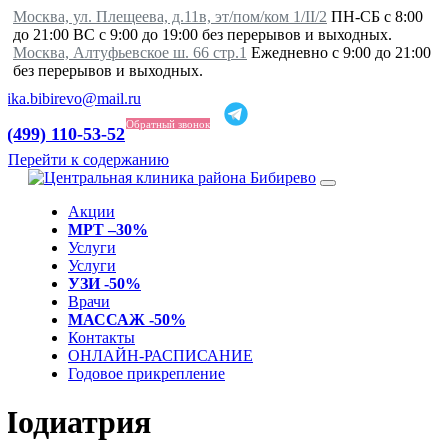
Москва, ул. Плещеева, д.11в, эт/пом/ком 1/II/2
ПН-СБ с 8:00
до 21:00 ВС с 9:00 до 19:00 без перерывов и выходных.
Москва, Алтуфьевское ш. 66 стр.1
Ежедневно с 9:00 до 21:00
без перерывов и выходных.
inika.bibirevo@mail.ru
Обратный звонок
 (499) 110-53-52
Перейти к содержанию
Акции
МРТ –30%
Услуги
Услуги
УЗИ -50%
Врачи
МАССАЖ -50%
Контакты
ОНЛАЙН-РАСПИСАНИЕ
Годовое прикрепление
Подиатрия