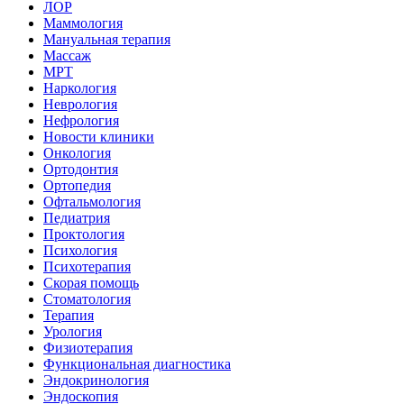
ЛОР
Маммология
Мануальная терапия
Массаж
МРТ
Наркология
Неврология
Нефрология
Новости клиники
Онкология
Ортодонтия
Ортопедия
Офтальмология
Педиатрия
Проктология
Психология
Психотерапия
Скорая помощь
Стоматология
Терапия
Урология
Физиотерапия
Функциональная диагностика
Эндокринология
Эндоскопия