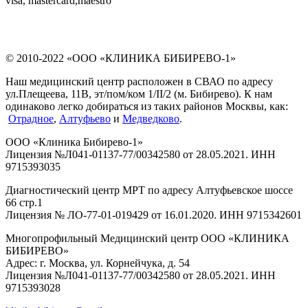
visa, mastercard,maestro
© 2010-2022 «ООО «КЛИНИКА БИБИРЕВО-1»
Наш медицинский центр расположен в СВАО по адресу
ул.Плещеева, 11В, эт/пом/ком 1/II/2 (м. Бибирево). К нам
одинаково легко добираться из таких районов Москвы, как:
Отрадное
,
Алтуфьево
и
Медведково
.
ООО «Клиника Бибирево-1»
Лицензия №Л041-01137-77/00342580 от 28.05.2021. ИНН
9715393035
Диагностический центр МРТ по адресу Алтуфьевское шоссе
66 стр.1
Лицензия № ЛО-77-01-019429 от 16.01.2020. ИНН 9715342601
Многопрофильный Медицинский центр ООО «КЛИНИКА
БИБИРЕВО»
Адрес: г. Москва, ул. Корнейчука, д. 54
Лицензия №Л041-01137-77/00342580 от 28.05.2021. ИНН
9715393028