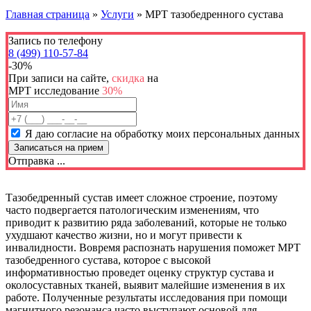
Главная страница
»
Услуги
»
МРТ тазобедренного сустава
Запись по телефону
8 (499) 110-57-84
-30%
При записи на сайте,
скидка
на
МРТ исследование
30%
Я даю согласие на обработку моих персональных данных
Отправка ...
Тазобедренный сустав имеет сложное строение, поэтому
часто подвергается патологическим изменениям, что
приводит к развитию ряда заболеваний, которые не только
ухудшают качество жизни, но и могут привести к
инвалидности. Вовремя распознать нарушения поможет МРТ
тазобедренного сустава, которое с высокой
информативностью проведет оценку структур сустава и
околосуставных тканей, выявит малейшие изменения в их
работе. Полученные результаты исследования при помощи
магнитного резонанса часто выступают основой для