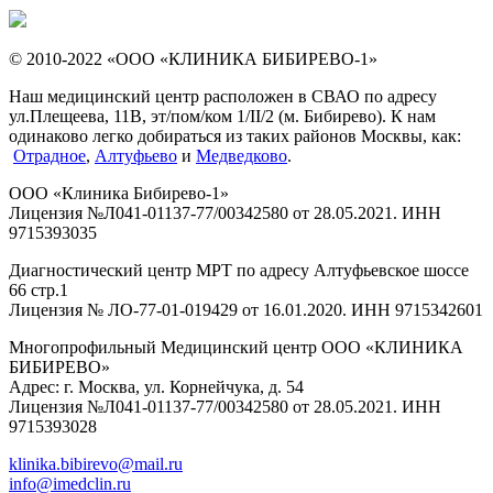
© 2010-2022 «ООО «КЛИНИКА БИБИРЕВО-1»
Наш медицинский центр расположен в СВАО по адресу
ул.Плещеева, 11В, эт/пом/ком 1/II/2 (м. Бибирево). К нам
одинаково легко добираться из таких районов Москвы, как:
Отрадное
,
Алтуфьево
и
Медведково
.
ООО «Клиника Бибирево-1»
Лицензия №Л041-01137-77/00342580 от 28.05.2021. ИНН
9715393035
Диагностический центр МРТ по адресу Алтуфьевское шоссе
66 стр.1
Лицензия № ЛО-77-01-019429 от 16.01.2020. ИНН 9715342601
Многопрофильный Медицинский центр ООО «КЛИНИКА
БИБИРЕВО»
Адрес: г. Москва, ул. Корнейчука, д. 54
Лицензия №Л041-01137-77/00342580 от 28.05.2021. ИНН
9715393028
klinika.bibirevo@mail.ru
info@imedclin.ru