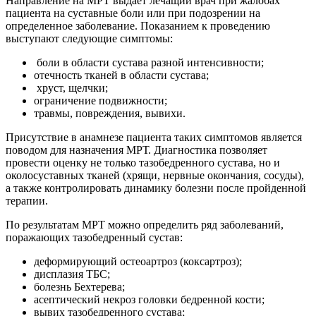
Направление на МРТ выдает лечащий врач при жалобах
пациента на суставные боли или при подозрении на
определенное заболевание. Показанием к проведению
выступают следующие симптомы:
боли в области сустава разной интенсивности;
отечность тканей в области сустава;
хруст, щелчки;
ограничение подвижности;
травмы, повреждения, вывихи.
Присутствие в анамнезе пациента таких симптомов является
поводом для назначения МРТ. Диагностика позволяет
провести оценку не только тазобедренного сустава, но и
околосуставных тканей (хрящи, нервные окончания, сосуды),
а также контролировать динамику болезни после пройденной
терапии.
По результатам МРТ можно определить ряд заболеваний,
поражающих тазобедренный сустав:
деформирующий остеоартроз (коксартроз);
дисплазия ТБС;
болезнь Бехтерева;
асептический некроз головки бедренной кости;
вывих тазобедренного сустава;