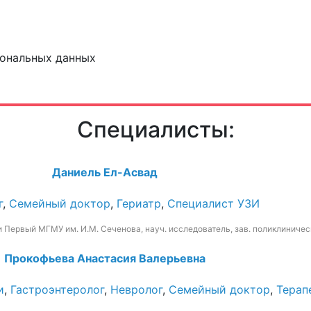
сональных данных
Специалисты:
Даниель Ел-Асвад
г
,
Семейный доктор
,
Гериатр
,
Специалист УЗИ
и Первый МГМУ им. И.М. Сеченова, науч. исследователь, зав. поликлиниче
Прокофьева Анастасия Валерьевна
и
,
Гастроэнтеролог
,
Невролог
,
Семейный доктор
,
Терап