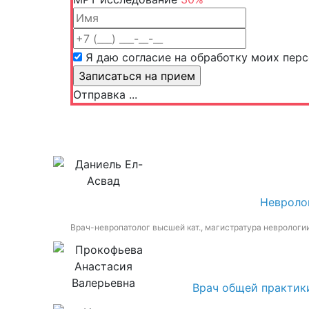
Я даю согласие на обработку моих пер
Отправка ...
Невроло
Врач-невропатолог высшей кат., магистратура неврологи
Врач общей практик