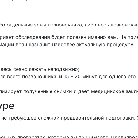
о отдельные зоны позвоночника, либо весь позвоночны
риант обследования будет полезен именно вам. На пр
рмации врач назначит наиболее актуальную процедуру.
 весь сеанс лежать неподвижно;
я всего позвоночника, и 15 – 20 минут для одного его
лизирует полученные снимки и дает медицинское закл
уре
 не требующее сложной предварительной подготовки. 
венных препаратах, которые вы принимаете. Предупред