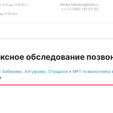
klinika.bibirevo@mail.ru
 8:00 до 21:00 ВС с
+7 (499) 110-53-52
до 21:00 без
ксное обследование позво
: Бибирево, Алтуфьево, Отрадное
»
МРТ позвоночника в
а