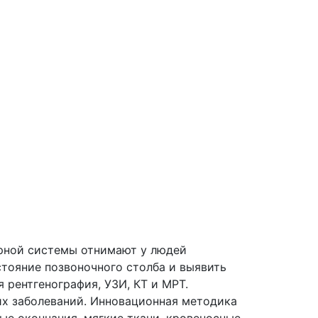
орной системы отнимают у людей
стояние позвоночного столба и выявить
 рентгенография, УЗИ, КТ и МРТ.
их заболеваний. Инновационная методика
ые окончания, мягкие ткани, кровеносные