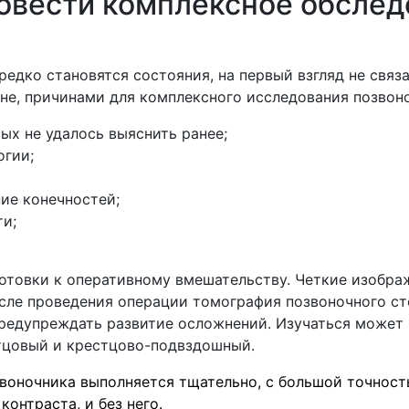
овести комплексное обслед
едко становятся состояния, на первый взгляд не связ
не, причинами для комплексного исследования позвон
ых не удалось выяснить ранее;
огии;
ие конечностей;
ти;
отовки к оперативному вмешательству. Четкие изобра
осле проведения операции томография позвоночного с
едупреждать развитие осложнений. Изучаться может к
стцовый и крестцово-подвздошный.
звоночника выполняется тщательно, с большой точност
контраста, и без него.