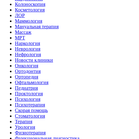
Колоноскопия
Косметология
ЛОР
Маммология
Мануальная терапия
Массаж
МРТ
Наркология
Неврология
Нефрология
Новости клиники
Онкология
Ортодонтия
Ортопедия
Офтальмология
Педиатрия
Проктология
Психология
Психотерапия
Скорая помощь
Стоматология
Терапия
Урология
Физиотерапия
Функциональная диагностика