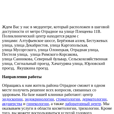
Ждем Вас у нас в медцентре, который расположен в шаговой
доступности от метро Отрадное на улице Плещеева 11В.
Поликлинический центр находится рядом с
улицами: Алтуфьевское шоссе, Берёзовая аллея, Бестужевых
улица, улица Декабристов, улица Каргопольская,
улица Мусоргского, улица Олонецкая, Отрадная улица,
Пестеля улица, улица Римского-Корсакова,
улица Санникова, Северный бульвар, Сельскохозяйственная
улица, Сигнальный проезд, Хачатуряна улица, Юрловский
проезд, Якушкина проезд.
Направления работы
Обращаясь к нам житель района Отрадное сможет в одном
месте получить решение всех вопросов, связанных со
здоровьем. На базе нашей клиники работают: центр
эндоскопии
,
эндокринологии
,
стоматологии
,
дерматологии
,
акушерства
и
гинекологии
, а также
лабораторный центр
. Мы
оказываем услуги в области косметологии, трихологии. Кроме
того, вы можете воспользоваться услугой годового