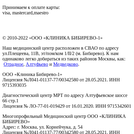
Принимаем к оплате карты:
visa, mastercard,maestro
© 2010-2022 «ООО «КЛИНИКА БИБИРЕВО-1»
Наш медицинский центр расположен в СВАО по адресу
ул.Плещеева, 11В, эт/пом/ком 1/II/2 (м. Бибирево). К нам
одинаково легко добираться из таких районов Москвы, как:
Отрадное
,
Алтуфьево
и
Медведково
.
ООО «Клиника Бибирево-1»
Лицензия №Л041-01137-77/00342580 от 28.05.2021. ИНН
9715393035
Диагностический центр МРТ по адресу Алтуфьевское шоссе
66 стр.1
Лицензия № ЛО-77-01-019429 от 16.01.2020. ИНН 9715342601
Многопрофильный Медицинский центр ООО «КЛИНИКА
БИБИРЕВО»
Адрес: г. Москва, ул. Корнейчука, д. 54
Лицензия №Л041-01137-77/00342580 от 28.05.2021. ИНН