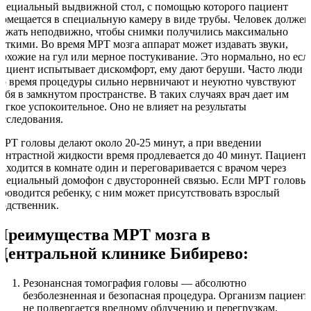
специальный выдвижной стол, с помощью которого пациент
помещается в специальную камеру в виде трубы. Человек должен
лежать неподвижно, чтобы снимки получились максимально
четкими. Во время МРТ мозга аппарат может издавать звуки,
похожие на гул или мерное постукивание. Это нормально, но есл
пациент испытывает дискомфорт, ему дают беруши. Часто люди
во время процедуры сильно нервничают и неуютно чувствуют
себя в замкнутом пространстве. В таких случаях врач дает им
легкое успокоительное. Оно не влияет на результаты
исследования.
МРТ головы делают около 20-25 минут, а при введении
контрастной жидкости время продлевается до 40 минут. Пациент
находится в комнате один и переговаривается с врачом через
специальный домофон с двусторонней связью. Если МРТ головы
проводится ребенку, с ним может присутствовать взрослый
родственник.
Преимущества МРТ мозга в
Центральной клинике Бибирево:
Резонансная томография головы — абсолютно
безболезненная и безопасная процедура. Организм пациент
не подвергается вредному облучению и перегрузкам.