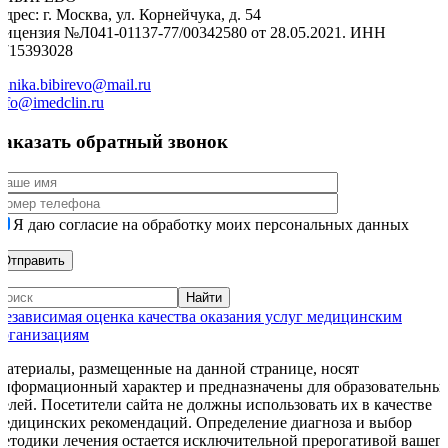
дрес: г. Москва, ул. Корнейчука, д. 54
Лицензия №Л041-01137-77/00342580 от 28.05.2021. ИНН
9715393028
linika.bibirevo@mail.ru
nfo@imedclin.ru
Заказать обратный звонок
Я даю согласие на обработку моих персональных данных
Независимая оценка качества оказания услуг медицинским
организациям
Материалы, размещенные на данной странице, носят
информационный характер и предназначены для образовательны
целей. Посетители сайта не должны использовать их в качестве
медицинских рекомендаций. Определение диагноза и выбор
методики лечения остается исключительной прерогативой вашег