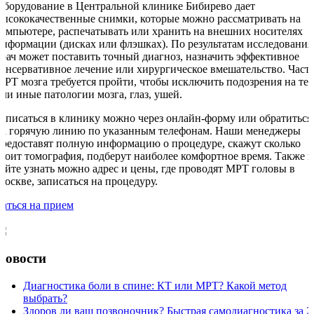
Оборудование в Центральной клинике Бибирево дает
высококачественные снимки, которые можно рассматривать на
компьютере, распечатывать или хранить на внешних носителях
информации (дисках или флэшках). По результатам исследования
врач может поставить точный диагноз, назначить эффективное
консервативное лечение или хирургическое вмешательство. Част
МРТ мозга требуется пройти, чтобы исключить подозрения на те
или иные патологии мозга, глаз, ушей.
Записаться в клинику можно через онлайн-форму или обратиться
на горячую линию по указанным телефонам. Наши менеджеры
предоставят полную информацию о процедуре, скажут сколько
стоит томография, подберут наиболее комфортное время. Также н
сайте узнать можно адрес и цены, где проводят МРТ головы в
Москве, записаться на процедуру.
саться на прием
Новости
Диагностика боли в спине: КТ или МРТ? Какой метод
выбрать?
Здоров ли ваш позвоночник? Быстрая самодиагностика за 2