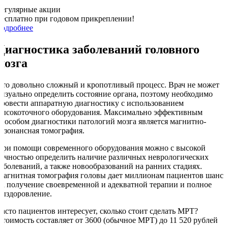
Регулярные акции
Бесплатно при годовом прикреплении!
подробнее
Диагностика заболеваний головного
мозга
Это довольно сложный и кропотливый процесс. Врач не может
визуально определить состояние органа, поэтому необходимо
провести аппаратную диагностику с использованием
высокоточного оборудования. Максимально эффективным
способом диагностики патологий мозга является магнитно-
резонансная томография.
При помощи современного оборудования можно с высокой
точностью определить наличие различных неврологических
заболеваний, а также новообразований на ранних стадиях.
Магнитная томография головы дает миллионам пациентов шанс
на получение своевременной и адекватной терапии и полное
выздоровление.
Часто пациентов интересует, сколько стоит сделать МРТ?
Стоимость составляет от 3600 (обычное МРТ) до 11 520 рублей