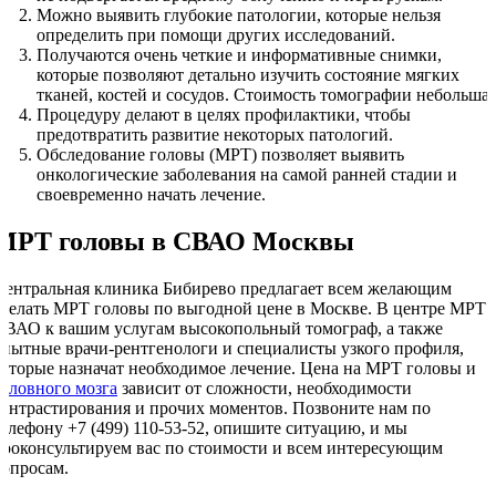
Можно выявить глубокие патологии, которые нельзя
определить при помощи других исследований.
Получаются очень четкие и информативные снимки,
которые позволяют детально изучить состояние мягких
тканей, костей и сосудов. Стоимость томографии небольшая
Процедуру делают в целях профилактики, чтобы
предотвратить развитие некоторых патологий.
Обследование головы (МРТ) позволяет выявить
онкологические заболевания на самой ранней стадии и
своевременно начать лечение.
МРТ головы в СВАО Москвы
Центральная клиника Бибирево предлагает всем желающим
сделать МРТ головы по выгодной цене в Москве. В центре МРТ 
СВАО к вашим услугам высокопольный томограф, а также
опытные врачи-рентгенологи и специалисты узкого профиля,
которые назначат необходимое лечение. Цена на МРТ головы и
головного мозга
зависит от сложности, необходимости
контрастирования и прочих моментов. Позвоните нам по
телефону +7 (499) 110-53-52, опишите ситуацию, и мы
проконсультируем вас по стоимости и всем интересующим
вопросам.