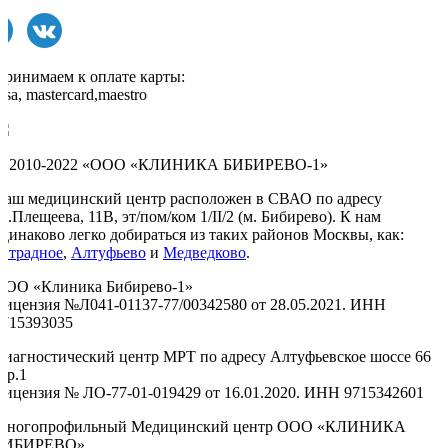
Принимаем к оплате карты:
isa, mastercard,maestro
© 2010-2022 «ООО «КЛИНИКА БИБИРЕВО-1»
Наш медицинский центр расположен в СВАО по адресу
л.Плещеева, 11В, эт/пом/ком 1/II/2 (м. Бибирево). К нам
одинаково легко добираться из таких районов Москвы, как:
Отрадное
,
Алтуфьево
и
Медведково
.
ООО «Клиника Бибирево-1»
Лицензия №Л041-01137-77/00342580 от 28.05.2021. ИНН
9715393035
Диагностический центр МРТ по адресу Алтуфьевское шоссе 66
тр.1
Лицензия № ЛО-77-01-019429 от 16.01.2020. ИНН 9715342601
Многопрофильный Медицинский центр ООО «КЛИНИКА
БИБИРЕВО»