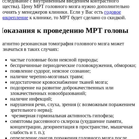
(исследование с внутривенным введением контрастного
вещества). Цену МРТ головного мозга нужно дополнительно
уточнять у менеджеров клиники. Если у Вас есть
годовое
прикрепление
к клинике, то МРТ будет сделано со скидкой.
Показания к проведению МРТ головы
Магнитно резонансная томография головного мозга может
азначаться в таких случаях:
частые головные боли неясной природы;
беспричинные периодические головокружения, обмороки;
появление судорог, неясное сознание;
наличие черепно-мозговых травм;
недостаточное кровоснабжение тканей мозга;
подозрение на развитие доброкачественных или
злокачественных новообразований;
наличие инфекций;
нарушения речи, слуха, зрения (с возможным поражением
зрительного нерва);
чрезмерная гормональная активность гипофиза;
симптомы рассеянного склероза (ухудшение памяти,
концентрации, дезориентация в пространстве, мышечная
слабость и т. п.);
определение очагов поражения головного мозга после