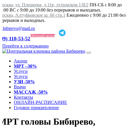
осква, ул. Плещеева, д.11в, эт/пом/ком 1/II/2
ПН-СБ с 8:00 до
21:00 ВС с 9:00 до 19:00 без перерывов и выходных.
Москва, Алтуфьевское ш. 66 стр.1
Ежедневно с 9:00 до 21:00 без
перерывов и выходных.
ka.bibirevo@mail.ru
Обратный звонок
499) 110-53-52
Перейти к содержанию
Акции
МРТ –30%
Услуги
Услуги
УЗИ -50%
Врачи
МАССАЖ -50%
Контакты
ОНЛАЙН-РАСПИСАНИЕ
Годовое прикрепление
МРТ головы Бибирево,