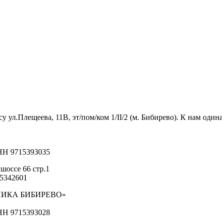
л.Плещеева, 11В, эт/пом/ком 1/II/2 (м. Бибирево). К нам одина
ИНН 9715393035
шоссе 66 стр.1
15342601
ИНИКА БИБИРЕВО»
ИНН 9715393028