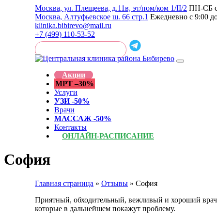
Москва, ул. Плещеева, д.11в, эт/пом/ком 1/II/2
ПН-СБ с 
Москва, Алтуфьевское ш. 66 стр.1
Ежедневно с 9:00 д
klinika.bibirevo@mail.ru
+7 (499) 110-53-52
ОБРАТНЫЙ ЗВОНОК
Перейти
к
Акции
содержанию
МРТ –30%
Услуги
УЗИ -50%
Врачи
МАССАЖ -50%
Контакты
ОНЛАЙН-РАСПИСАНИЕ
София
Главная страница
»
Отзывы
»
София
Приятный, обходительный, вежливый и хороший врач. 
которые в дальнейшем покажут проблему.