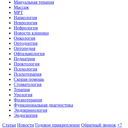
Мануальная терапия
Массаж
МРТ
Наркология
Неврология
Нефрология
Новости клиники
Онкология
Ортодонтия
Ортопедия
Офтальмология
Педиатрия
Проктология
Психология
Психотерапия
Скорая помощь
Стоматология
Терапия
Урология
Физиотерапия
Функциональная диагностика
Эндокринология
Эндоскопия
Статьи
Новости
Годовое прикрепление
Обратный звонок
+7