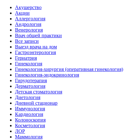
Акушерство
Акции
Аллергология
Андрология
Венерология
Врач общей практики
Все записи
Выезд врача на дом
Гастроэнтерология
Гериатрия
Гинекология
Гинекология-хирургия (оперативная гинекология)
Гинекология-эндокринология
Гирудотерапия
Дерматология
Детская стоматология
Диетология
Дневной стационар
Иммунология
Кардиология
Колоноскопия
Косметология
ЛОР
Маммология