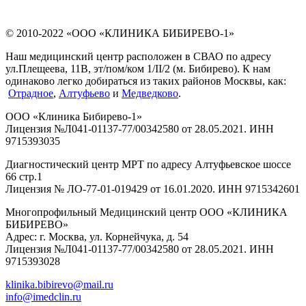
© 2010-2022 «ООО «КЛИНИКА БИБИРЕВО-1»
Наш медицинский центр расположен в СВАО по адресу
ул.Плещеева, 11В, эт/пом/ком 1/II/2 (м. Бибирево). К нам
одинаково легко добираться из таких районов Москвы, как:
Отрадное
,
Алтуфьево
и
Медведково
.
ООО «Клиника Бибирево-1»
Лицензия №Л041-01137-77/00342580 от 28.05.2021. ИНН
9715393035
Диагностический центр МРТ по адресу Алтуфьевское шоссе
66 стр.1
Лицензия № ЛО-77-01-019429 от 16.01.2020. ИНН 9715342601
Многопрофильный Медицинский центр ООО «КЛИНИКА
БИБИРЕВО»
Адрес: г. Москва, ул. Корнейчука, д. 54
Лицензия №Л041-01137-77/00342580 от 28.05.2021. ИНН
9715393028
klinika.bibirevo@mail.ru
info@imedclin.ru