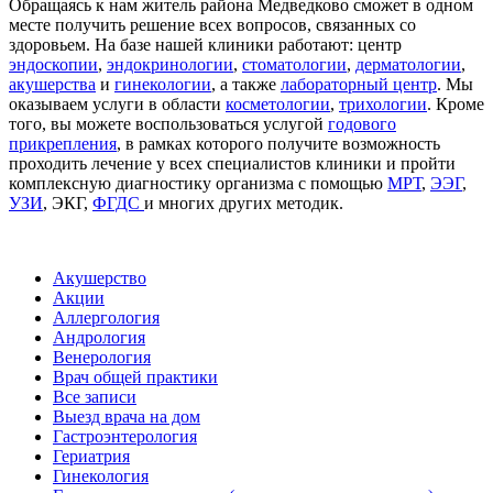
Обращаясь к нам житель района Медведково сможет в одном
месте получить решение всех вопросов, связанных со
здоровьем. На базе нашей клиники работают: центр
эндоскопии
,
эндокринологии
,
стоматологии
,
дерматологии
,
акушерства
и
гинекологии
, а также
лабораторный центр
. Мы
оказываем услуги в области
косметологии
,
трихологии
. Кроме
того, вы можете воспользоваться услугой
годового
прикрепления
, в рамках которого получите возможность
проходить лечение у всех специалистов клиники и пройти
комплексную диагностику организма с помощью
МРТ
,
ЭЭГ
,
УЗИ
, ЭКГ,
ФГДС
и многих других методик.
Акушерство
Акции
Аллергология
Андрология
Венерология
Врач общей практики
Все записи
Выезд врача на дом
Гастроэнтерология
Гериатрия
Гинекология