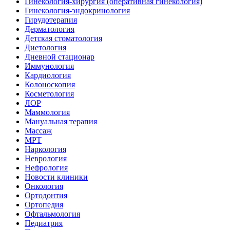
Гинекология-хирургия (оперативная гинекология)
Гинекология-эндокринология
Гирудотерапия
Дерматология
Детская стоматология
Диетология
Дневной стационар
Иммунология
Кардиология
Колоноскопия
Косметология
ЛОР
Маммология
Мануальная терапия
Массаж
МРТ
Наркология
Неврология
Нефрология
Новости клиники
Онкология
Ортодонтия
Ортопедия
Офтальмология
Педиатрия