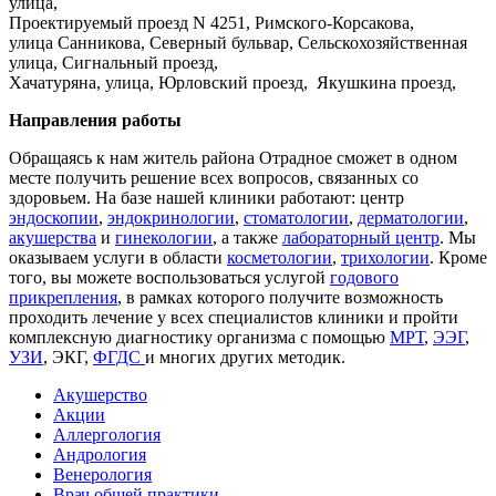
улица,
Проектируемый проезд N 4251, Римского-Корсакова,
улица Санникова, Северный бульвар, Сельскохозяйственная
улица, Сигнальный проезд,
Хачатуряна, улица, Юрловский проезд, Якушкина проезд,
Направления работы
Обращаясь к нам житель района Отрадное сможет в одном
месте получить решение всех вопросов, связанных со
здоровьем. На базе нашей клиники работают: центр
эндоскопии
,
эндокринологии
,
стоматологии
,
дерматологии
,
акушерства
и
гинекологии
, а также
лабораторный центр
. Мы
оказываем услуги в области
косметологии
,
трихологии
. Кроме
того, вы можете воспользоваться услугой
годового
прикрепления
, в рамках которого получите возможность
проходить лечение у всех специалистов клиники и пройти
комплексную диагностику организма с помощью
МРТ
,
ЭЭГ
,
УЗИ
, ЭКГ,
ФГДС
и многих других методик.
Акушерство
Акции
Аллергология
Андрология
Венерология
Врач общей практики