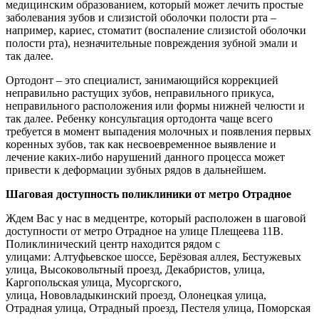
медицинским образованием, который может лечить простые
заболевания зубов и слизистой оболочки полости рта –
например, кариес, стоматит (воспаление слизистой оболочки
полости рта), незначительные повреждения зубной эмали и
так далее.
Ортодонт – это специалист, занимающийся коррекцией
неправильно растущих зубов, неправильного прикуса,
неправильного расположения или формы нижней челюсти и
так далее. Ребенку консультация ортодонта чаще всего
требуется в момент выпадения молочных и появления первых
коренных зубов, так как несвоевременное выявление и
лечение каких-либо нарушений данного процесса может
привести к деформации зубных рядов в дальнейшем.
Шаговая доступность поликлиники от метро Отрадное
Ждем Вас у нас в медцентре, который расположен в шаговой
доступности от метро Отрадное на улице Плещеева 11В.
Поликлинический центр находится рядом с
улицами: Алтуфьевское шоссе, Берёзовая аллея, Бестужевых
улица, Высоковольтный проезд, Декабристов, улица,
Каргопольская улица, Мусоргского,
улица, Нововладыкинский проезд, Олонецкая улица,
Отрадная улица, Отрадный проезд, Пестеля улица, Поморская