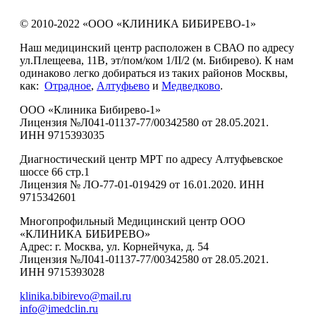
© 2010-2022 «ООО «КЛИНИКА БИБИРЕВО-1»
Наш медицинский центр расположен в СВАО по адресу
ул.Плещеева, 11В, эт/пом/ком 1/II/2 (м. Бибирево). К нам
одинаково легко добираться из таких районов Москвы,
как:
Отрадное
,
Алтуфьево
и
Медведково
.
ООО «Клиника Бибирево-1»
Лицензия №Л041-01137-77/00342580 от 28.05.2021.
ИНН 9715393035
Диагностический центр МРТ по адресу Алтуфьевское
шоссе 66 стр.1
Лицензия № ЛО-77-01-019429 от 16.01.2020. ИНН
9715342601
Многопрофильный Медицинский центр ООО
«КЛИНИКА БИБИРЕВО»
Адрес: г. Москва, ул. Корнейчука, д. 54
Лицензия №Л041-01137-77/00342580 от 28.05.2021.
ИНН 9715393028
klinika.bibirevo@mail.ru
info@imedclin.ru