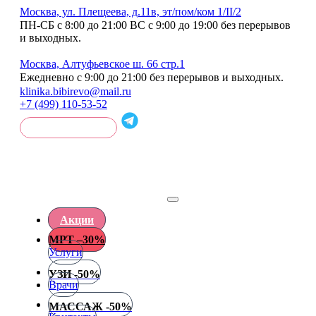
Москва, ул. Плещеева, д.11в, эт/пом/ком 1/II/2
ПН-СБ с 8:00 до 21:00 ВС с 9:00 до 19:00 без перерывов
и выходных.
Москва, Алтуфьевское ш. 66 стр.1
Ежедневно с 9:00 до 21:00 без перерывов и выходных.
klinika.bibirevo@mail.ru
+7 (499) 110-53-52
ОБРАТНЫЙ ЗВОНОК
Перейти
к
содержанию
Акции
МРТ –30%
Услуги
УЗИ -50%
Врачи
МАССАЖ -50%