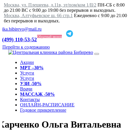
Москва, ул. Плещеева, д.11в, эт/пом/ком 1/II/2
ПН-СБ с 8:00
до 21:00 ВС с 9:00 до 19:00 без перерывов и выходных.
Москва, Алтуфьевское ш. 66 стр.1
Ежедневно с 9:00 до 21:00
без перерывов и выходных.
inika.bibirevo@mail.ru
Обратный звонок
 (499) 110-53-52
Перейти к содержанию
Акции
МРТ –30%
Услуги
Услуги
УЗИ -50%
Врачи
МАССАЖ -50%
Контакты
ОНЛАЙН-РАСПИСАНИЕ
Годовое прикрепление
Харченко Ольга Витальевна