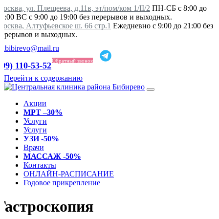
осква, ул. Плещеева, д.11в, эт/пом/ком 1/II/2
ПН-СБ с 8:00 до
21:00 ВС с 9:00 до 19:00 без перерывов и выходных.
Москва, Алтуфьевское ш. 66 стр.1
Ежедневно с 9:00 до 21:00 без
перерывов и выходных.
ka.bibirevo@mail.ru
Обратный звонок
499) 110-53-52
Перейти к содержанию
Акции
МРТ –30%
Услуги
Услуги
УЗИ -50%
Врачи
МАССАЖ -50%
Контакты
ОНЛАЙН-РАСПИСАНИЕ
Годовое прикрепление
Гастроскопия