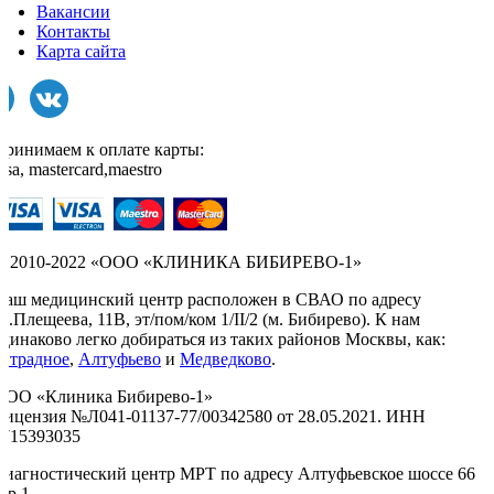
Вакансии
Контакты
Карта сайта
Принимаем к оплате карты:
isa, mastercard,maestro
© 2010-2022 «ООО «КЛИНИКА БИБИРЕВО-1»
Наш медицинский центр расположен в СВАО по адресу
л.Плещеева, 11В, эт/пом/ком 1/II/2 (м. Бибирево). К нам
одинаково легко добираться из таких районов Москвы, как:
Отрадное
,
Алтуфьево
и
Медведково
.
ООО «Клиника Бибирево-1»
Лицензия №Л041-01137-77/00342580 от 28.05.2021. ИНН
9715393035
Диагностический центр МРТ по адресу Алтуфьевское шоссе 66
тр.1