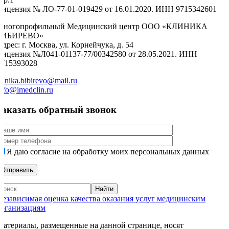
Лицензия № ЛО-77-01-019429 от 16.01.2020. ИНН 9715342601
Многопрофильный Медицинский центр ООО «КЛИНИКА
БИБИРЕВО»
дрес: г. Москва, ул. Корнейчука, д. 54
Лицензия №Л041-01137-77/00342580 от 28.05.2021. ИНН
9715393028
linika.bibirevo@mail.ru
nfo@imedclin.ru
Заказать обратный звонок
Я даю согласие на обработку моих персональных данных
Независимая оценка качества оказания услуг медицинским
организациям
Материалы, размещенные на данной странице, носят