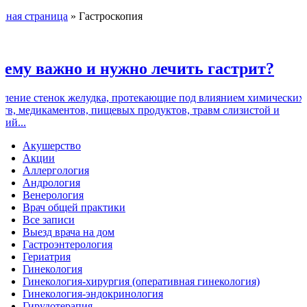
авная страница
»
Гастроскопия
ему важно и нужно лечить гастрит?
аление стенок желудка, протекающие под влиянием химических
ств, медикаментов, пищевых продуктов, травм слизистой и
рий...
Акушерство
Акции
Аллергология
Андрология
Венерология
Врач общей практики
Все записи
Выезд врача на дом
Гастроэнтерология
Гериатрия
Гинекология
Гинекология-хирургия (оперативная гинекология)
Гинекология-эндокринология
Гирудотерапия