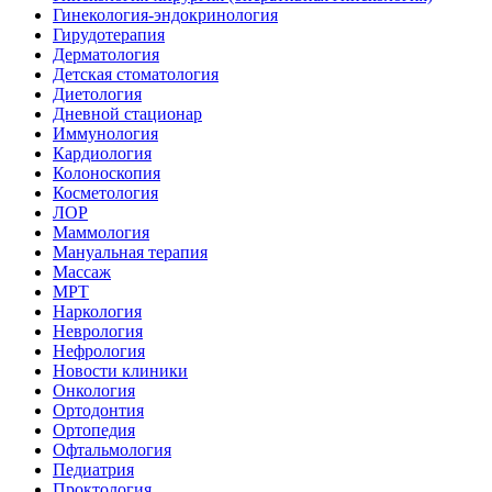
Гинекология-эндокринология
Гирудотерапия
Дерматология
Детская стоматология
Диетология
Дневной стационар
Иммунология
Кардиология
Колоноскопия
Косметология
ЛОР
Маммология
Мануальная терапия
Массаж
МРТ
Наркология
Неврология
Нефрология
Новости клиники
Онкология
Ортодонтия
Ортопедия
Офтальмология
Педиатрия
Проктология