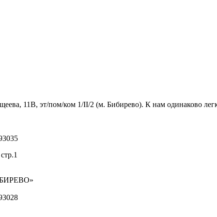
ва, 11В, эт/пом/ком 1/II/2 (м. Бибирево). К нам одинаково легк
93035
стр.1
ИБИРЕВО»
93028