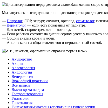
Ваш малыш скоро отпр
Мы запускаем выгодную акцию — диспансеризация для детского
—
Невролог
, ЛОР, хирург, окулист, ортопед,
стоматолог
, психи
—
Дерматолог
— если есть показания от педиатра.
— Для детей, старше трех лет — логопед.
— Если ребенок состоит на диспансерном учете у какого-то вра
— Общий анализ крови и мочи.
— Анализ кала на яйца гельминтов и перианальный соскоб.
И, наконец, оформление справки формы 026\У.
Акушерство
Акции
Аллергология
Андрология
Венерология
Врач общей практики
Все записи
Выезд врача на дом
Гастроэнтерология
Гериатрия
Гинекология
Гинекология-хирургия (оперативная гинекология)