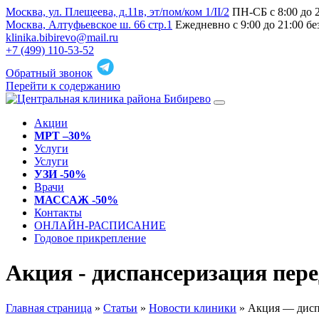
Москва, ул. Плещеева, д.11в, эт/пом/ком 1/II/2
ПН-СБ с 8:00 до 
Москва, Алтуфьевское ш. 66 стр.1
Ежедневно с 9:00 до 21:00 б
klinika.bibirevo@mail.ru
+7 (499) 110-53-52
Обратный звонок
Перейти к содержанию
Акции
МРТ –30%
Услуги
Услуги
УЗИ -50%
Врачи
МАССАЖ -50%
Контакты
ОНЛАЙН-РАСПИСАНИЕ
Годовое прикрепление
Акция - диспансеризация пере
Главная страница
»
Статьи
»
Новости клиники
»
Акция — диспа