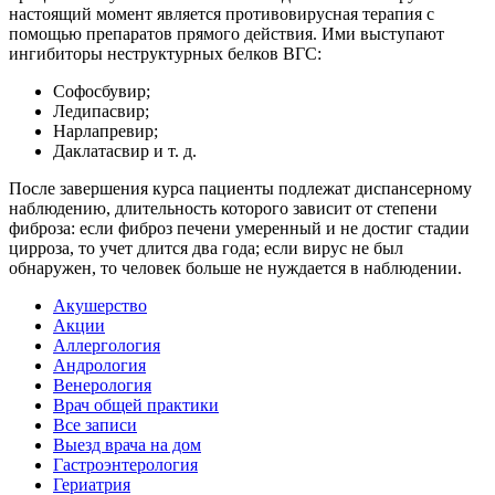
настоящий момент является противовирусная терапия с
помощью препаратов прямого действия. Ими выступают
ингибиторы неструктурных белков ВГС:
Софосбувир;
Ледипасвир;
Нарлапревир;
Даклатасвир и т. д.
После завершения курса пациенты подлежат диспансерному
наблюдению, длительность которого зависит от степени
фиброза: если фиброз печени умеренный и не достиг стадии
цирроза, то учет длится два года; если вирус не был
обнаружен, то человек больше не нуждается в наблюдении.
Акушерство
Акции
Аллергология
Андрология
Венерология
Врач общей практики
Все записи
Выезд врача на дом
Гастроэнтерология
Гериатрия