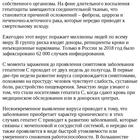
собственного организма. На фоне длительного воспаления
гепатоциты замещаются соединительной тканью, что
становится причиной осложнений – фиброза, цирроза и
печеночно-клеточного рака, которые нередко приводят к
смертельному исходу.
Ежегодно этот вирус поражает миллионы людей по всему
миру. В группу риска входят доноры, репициенты крови и
инъекционные наркоманы. Только в России за 2018 год было
зафиксировано 62 000 случаев инфицирования.
С момента заражения до проявления симптомов заболевания
гепатитом С проходит от двух недель до полугода. В первые
две-три недели развитие вируса сопровождается симптомами,
похожими на простуду: человек чувствует слабость, суставные
боли, расстройство пищеварения. Зачастую люди узнают о
том, что стали носителями гепатита С, когда сдают кровь при
медицинском обследовании или в донорских центрах.
Несвоевременное выявление вируса приводит к тому, что
заболевание приобретает характер хронического: в этих
случаях гепатит С приводит к развитию заболеваний, которые
связаны с мочеполовой и сосудистой системой, и нередко он
также проявляется в виде быстрой утомляемости или
умеренного снижения работоспособности. В большинстве