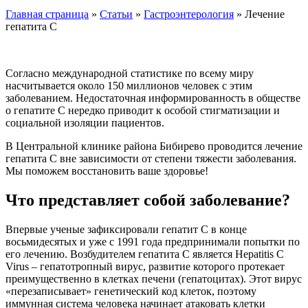
Главная страница
»
Статьи
»
Гастроэнтерология
»
Лечение
гепатита C
Согласно международной статистике по всему миру
насчитывается около 150 миллионов человек с этим
заболеванием. Недостаточная информированность в обществе
о гепатите С нередко приводит к особой стигматизации и
социальной изоляции пациентов.
В Центральной клинике района Бибирево проводится лечение
гепатита С вне зависимости от степени тяжести заболевания.
Мы поможем восстановить ваше здоровье!
Что представляет собой заболевание?
Впервые ученые зафиксировали гепатит С в конце
восьмидесятых и уже с 1991 года предпринимали попытки по
его лечению. Возбудителем гепатита С является Hepatitis C
Virus – гепатотропный вирус, развитие которого протекает
преимущественно в клетках печени (гепатоцитах). Этот вирус
«перезаписывает» генетический код клеток, поэтому
иммунная система человека начинает атаковать клетки