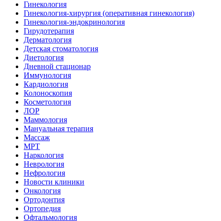
Гинекология
Гинекология-хирургия (оперативная гинекология)
Гинекология-эндокринология
Гирудотерапия
Дерматология
Детская стоматология
Диетология
Дневной стационар
Иммунология
Кардиология
Колоноскопия
Косметология
ЛОР
Маммология
Мануальная терапия
Массаж
МРТ
Наркология
Неврология
Нефрология
Новости клиники
Онкология
Ортодонтия
Ортопедия
Офтальмология