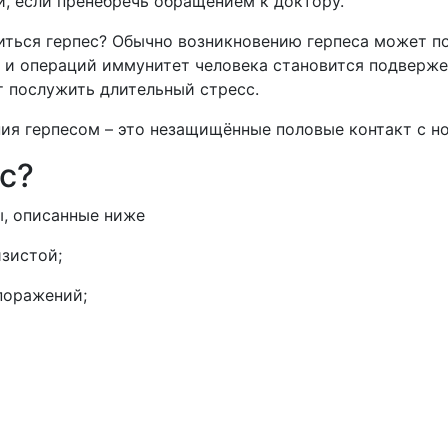
, если пренебречь обращением к доктору.
иться герпес? Обычно возникновению герпеса может п
 и операций иммунитет человека становится подверж
т послужить длительный стресс.
ия герпесом – это незащищённые половые контакт с но
с?
, описанные ниже
зистой;
поражений;