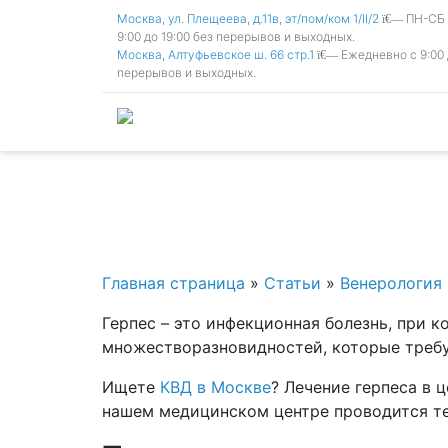
Москва, ул. Плещеева, д.11в, эт/пом/ком 1/II/2
ПН-СБ с
9:00 до 19:00 без перерывов и выходных.
Москва, Алтуфьевское ш. 66 стр.1
Ежедневно с 9:00 
перерывов и выходных.
Главная страница
»
Статьи
»
Венерология
Герпес – это инфекционная болезнь, при 
множестворазновидностей, которые требу
Ищете
КВД в Москве
? Лечение герпеса в 
нашем медицинском центре проводится тер