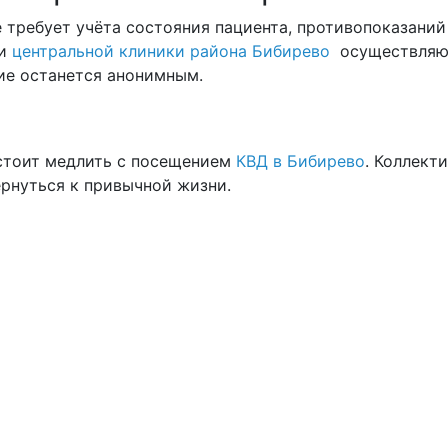
е требует учёта состояния пациента, противопоказаний
ги
центральной клиники района Бибирево
осуществляют
ие останется анонимным.
 стоит медлить с посещением
КВД в Бибирево
. Коллект
ернуться к привычной жизни.