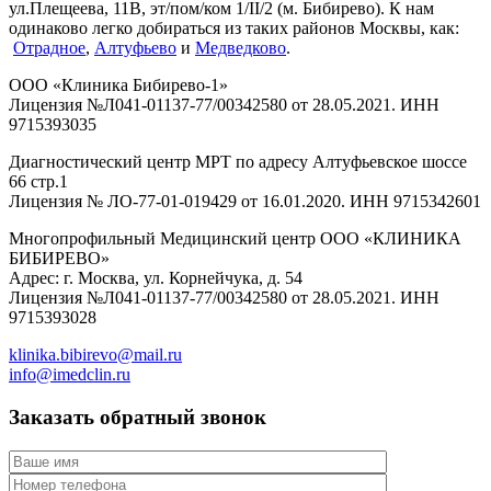
ул.Плещеева, 11В, эт/пом/ком 1/II/2 (м. Бибирево). К нам
одинаково легко добираться из таких районов Москвы, как:
Отрадное
,
Алтуфьево
и
Медведково
.
ООО «Клиника Бибирево-1»
Лицензия №Л041-01137-77/00342580 от 28.05.2021. ИНН
9715393035
Диагностический центр МРТ по адресу Алтуфьевское шоссе
66 стр.1
Лицензия № ЛО-77-01-019429 от 16.01.2020. ИНН 9715342601
Многопрофильный Медицинский центр ООО «КЛИНИКА
БИБИРЕВО»
Адрес: г. Москва, ул. Корнейчука, д. 54
Лицензия №Л041-01137-77/00342580 от 28.05.2021. ИНН
9715393028
klinika.bibirevo@mail.ru
info@imedclin.ru
Заказать обратный звонок