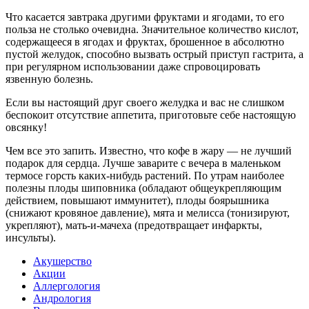
Что касается завтрака другими фруктами и ягодами, то его
польза не столько очевидна. Значительное количество кислот,
содержащееся в ягодах и фруктах, брошенное в абсолютно
пустой желудок, способно вызвать острый приступ гастрита, а
при регулярном использовании даже спровоцировать
язвенную болезнь.
Если вы настоящий друг своего желудка и вас не слишком
беспокоит отсутствие аппетита, приготовьте себе настоящую
овсянку!
Чем все это запить. Известно, что кофе в жару — не лучший
подарок для сердца. Лучше заварите с вечера в маленьком
термосе горсть каких-нибудь растений. По утрам наиболее
полезны плоды шиповника (обладают общеукрепляющим
действием, повышают иммунитет), плоды боярышника
(снижают кровяное давление), мята и мелисса (тонизируют,
укрепляют), мать-и-мачеха (предотвращает инфаркты,
инсульты).
Акушерство
Акции
Аллергология
Андрология