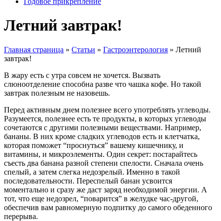
Годовое прикрепление
Летний завтрак!
Главная страница
»
Статьи
»
Гастроэнтерология
»
Летний
завтрак!
В жару есть с утра совсем не хочется. Вызвать
слюноотделение способна разве что чашка кофе. Но такой
завтрак полезным не назовешь.
Перед активным днем полезнее всего употреблять углеводы.
Разумеется, полезнее есть те продукты, в которых углеводы
сочетаются с другими полезными веществами. Например,
бананы. В них кроме сладких углеводов есть и клетчатка,
которая поможет “проснуться” вашему кишечнику, и
витамины, и микроэлементы. Один секрет: постарайтесь
съесть два банана разной степени спелости. Сначала очень
спелый, а затем слегка недозрелый. Именно в такой
последовательности. Переспелый банан усвоится
моментально и сразу же даст заряд необходимой энергии. А
тот, что еще недозрел, “поварится” в желудке час-другой,
обеспечив вам равномерную подпитку до самого обеденного
перерыва.