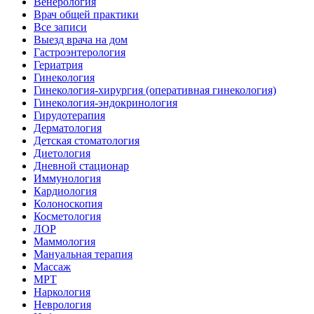
Венерология
Врач общей практики
Все записи
Выезд врача на дом
Гастроэнтерология
Гериатрия
Гинекология
Гинекология-хирургия (оперативная гинекология)
Гинекология-эндокринология
Гирудотерапия
Дерматология
Детская стоматология
Диетология
Дневной стационар
Иммунология
Кардиология
Колоноскопия
Косметология
ЛОР
Маммология
Мануальная терапия
Массаж
МРТ
Наркология
Неврология