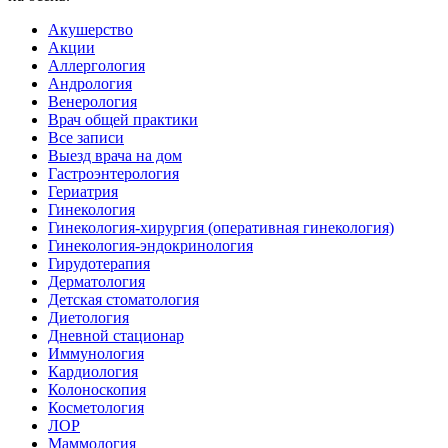
Акушерство
Акции
Аллергология
Андрология
Венерология
Врач общей практики
Все записи
Выезд врача на дом
Гастроэнтерология
Гериатрия
Гинекология
Гинекология-хирургия (оперативная гинекология)
Гинекология-эндокринология
Гирудотерапия
Дерматология
Детская стоматология
Диетология
Дневной стационар
Иммунология
Кардиология
Колоноскопия
Косметология
ЛОР
Маммология