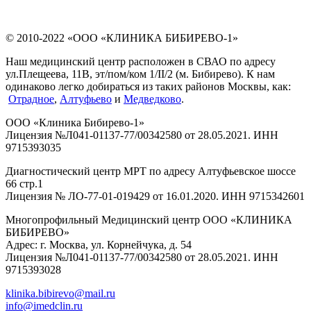
© 2010-2022 «ООО «КЛИНИКА БИБИРЕВО-1»
Наш медицинский центр расположен в СВАО по адресу
ул.Плещеева, 11В, эт/пом/ком 1/II/2 (м. Бибирево). К нам
одинаково легко добираться из таких районов Москвы, как:
Отрадное
,
Алтуфьево
и
Медведково
.
ООО «Клиника Бибирево-1»
Лицензия №Л041-01137-77/00342580 от 28.05.2021. ИНН
9715393035
Диагностический центр МРТ по адресу Алтуфьевское шоссе
66 стр.1
Лицензия № ЛО-77-01-019429 от 16.01.2020. ИНН 9715342601
Многопрофильный Медицинский центр ООО «КЛИНИКА
БИБИРЕВО»
Адрес: г. Москва, ул. Корнейчука, д. 54
Лицензия №Л041-01137-77/00342580 от 28.05.2021. ИНН
9715393028
klinika.bibirevo@mail.ru
info@imedclin.ru