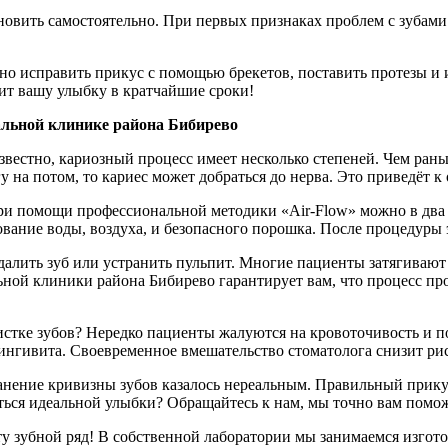
новить самостоятельно. При первых признаках проблем с зубами
но исправить прикус с помощью брекетов, поставить протезы и 
ит вашу улыбку в кратчайшие сроки!
альной клинике района Бибирево
известно, кариозный процесс имеет несколько степеней. Чем рань
гу на потом, то кариес может добраться до нерва. Это приведёт 
помощи профессиональной методики «Air-Flow» можно в два счё
вание воды, воздуха, и безопасного порошка. После процедуры 
алить зуб или устранить пульпит. Многие пациенты затягивают 
й клиники района Бибирево гарантирует вам, что процесс прой
тке зубов? Нередко пациенты жалуются на кровоточивость и 
гингивита. Своевременное вмешательство стоматолога снизит рис
анение кривизны зубов казалось нереальным. Правильный прикус 
ться идеальной улыбки? Обращайтесь к нам, мы точно вам помо
ту зубной ряд! В собственной лаборатории мы занимаемся изгот