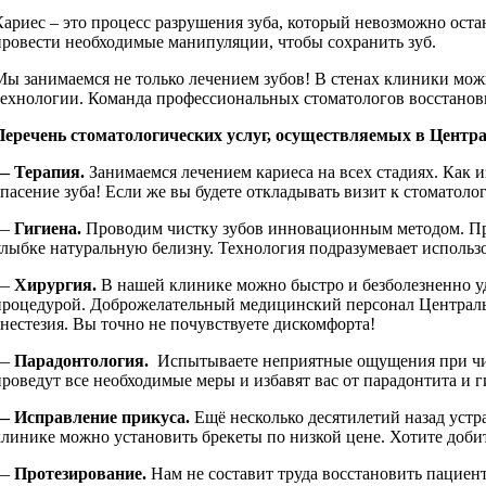
Кариес – это процесс разрушения зуба, который невозможно оста
провести необходимые манипуляции, чтобы сохранить зуб.
Мы занимаемся не только лечением зубов! В стенах клиники мож
технологии. Команда профессиональных стоматологов восстанов
Перечень стоматологических услуг, осуществляемых в Центр
— Терапия.
Занимаемся лечением кариеса на всех стадиях. Как 
спасение зуба! Если же вы будете откладывать визит к стоматоло
—
Гигиена.
Проводим чистку зубов инновационным методом. При 
улыбке натуральную белизну. Технология подразумевает использо
—
Хирургия.
В нашей клинике можно быстро и безболезненно уд
процедурой. Доброжелательный медицинский персонал Центрально
анестезия. Вы точно не почувствуете дискомфорта!
—
Парадонтология.
Испытываете неприятные ощущения при чис
проведут все необходимые меры и избавят вас от парадонтита и 
— Исправление прикуса.
Ещё несколько десятилетий назад устр
клинике можно установить брекеты по низкой цене. Хотите доби
—
Протезирование.
Нам не составит труда восстановить пациен