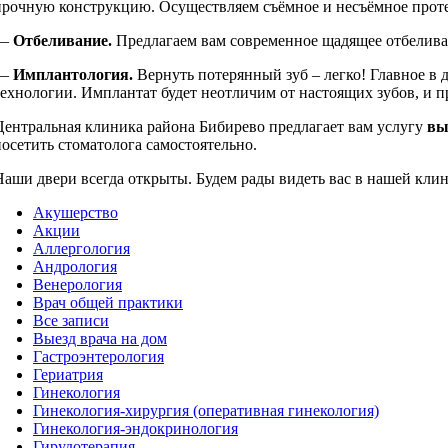
прочную конструкцию. Осуществляем съёмное и несъёмное прот
—
Отбеливание.
Предлагаем вам современное щадящее отбелива
—
Имплантология.
Вернуть потерянный зуб – легко! Главное в 
технологии. Имплантат будет неотличим от настоящих зубов, и п
Центральная клиника района Бибирево предлагает вам услугу
вы
посетить стоматолога самостоятельно.
Наши двери всегда открыты. Будем рады видеть вас в нашей кли
Акушерство
Акции
Аллергология
Андрология
Венерология
Врач общей практики
Все записи
Выезд врача на дом
Гастроэнтерология
Гериатрия
Гинекология
Гинекология-хирургия (оперативная гинекология)
Гинекология-эндокринология
Гирудотерапия