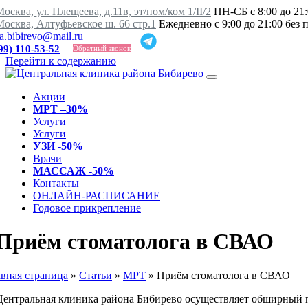
осква, ул. Плещеева, д.11в, эт/пом/ком 1/II/2
ПН-СБ с 8:00 до 21:
Москва, Алтуфьевское ш. 66 стр.1
Ежедневно с 9:00 до 21:00 без
ka.bibirevo@mail.ru
99) 110-53-52
Обратный звонок
Перейти к содержанию
Акции
МРТ –30%
Услуги
Услуги
УЗИ -50%
Врачи
МАССАЖ -50%
Контакты
ОНЛАЙН-РАСПИСАНИЕ
Годовое прикрепление
Приём стоматолога в СВАО
авная страница
»
Статьи
»
МРТ
»
Приём стоматолога в СВАО
Центральная клиника района Бибирево осуществляет обширный п