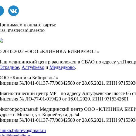
Принимаем к оплате карты:
isa, mastercard,maestro
© 2010-2022 «ООО «КЛИНИКА БИБИРЕВО-1»
Наш медицинский центр расположен в СВАО по адресу ул.Плещеева,
Отрадное
,
Алтуфьево
и
Медведково
.
ООО «Клиника Бибирево-1»
Лицензия №Л041-01137-77/00342580 от 28.05.2021. ИНН 9715393
Диагностический центр МРТ по адресу Алтуфьевское шоссе 66 ст
Лицензия № ЛО-77-01-019429 от 16.01.2020. ИНН 9715342601
Многопрофильный Медицинский центр ООО «КЛИНИКА БИБ
дрес: г. Москва, ул. Корнейчука, д. 54
Лицензия №Л041-01137-77/00342580 от 28.05.2021. ИНН 9715393
linika.bibirevo@mail.ru
nfo@imedclin.ru