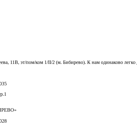
 11В, эт/пом/ком 1/II/2 (м. Бибирево). К нам одинаково легко 
035
р.1
ИРЕВО»
028