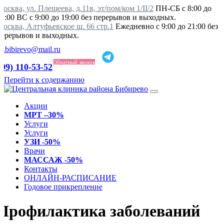
осква, ул. Плещеева, д.11в, эт/пом/ком 1/II/2
ПН-СБ с 8:00 до
21:00 ВС с 9:00 до 19:00 без перерывов и выходных.
Москва, Алтуфьевское ш. 66 стр.1
Ежедневно с 9:00 до 21:00 без
перерывов и выходных.
ka.bibirevo@mail.ru
Обратный звонок
499) 110-53-52
Перейти к содержанию
Акции
МРТ –30%
Услуги
Услуги
УЗИ -50%
Врачи
МАССАЖ -50%
Контакты
ОНЛАЙН-РАСПИСАНИЕ
Годовое прикрепление
Профилактика заболеваний