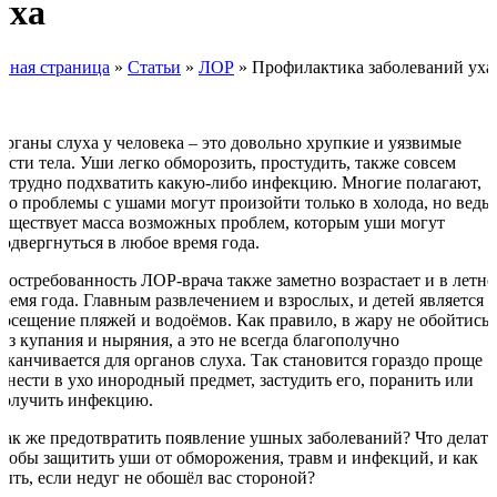
уха
авная страница
»
Статьи
»
ЛОР
»
Профилактика заболеваний уха
Органы слуха у человека – это довольно хрупкие и уязвимые
части тела. Уши легко обморозить, простудить, также совсем
нетрудно подхватить какую-либо инфекцию. Многие полагают,
что проблемы с ушами могут произойти только в холода, но ведь
существует масса возможных проблем, которым уши могут
подвергнуться в любое время года.
Востребованность ЛОР-врача также заметно возрастает и в летне
время года. Главным развлечением и взрослых, и детей является
посещение пляжей и водоёмов. Как правило, в жару не обойтись
без купания и ныряния, а это не всегда благополучно
заканчивается для органов слуха. Так становится гораздо проще
занести в ухо инородный предмет, застудить его, поранить или
получить инфекцию.
Как же предотвратить появление ушных заболеваний? Что делать
чтобы защитить уши от обморожения, травм и инфекций, и как
быть, если недуг не обошёл вас стороной?