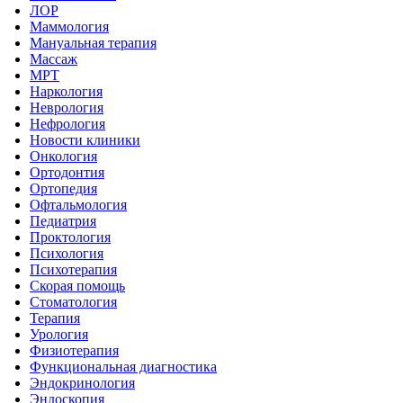
ЛОР
Маммология
Мануальная терапия
Массаж
МРТ
Наркология
Неврология
Нефрология
Новости клиники
Онкология
Ортодонтия
Ортопедия
Офтальмология
Педиатрия
Проктология
Психология
Психотерапия
Скорая помощь
Стоматология
Терапия
Урология
Физиотерапия
Функциональная диагностика
Эндокринология
Эндоскопия