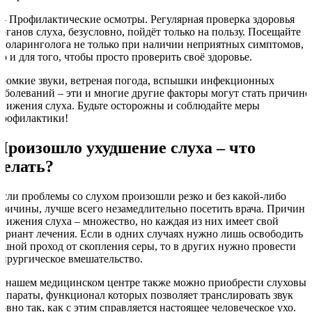
— Профилактические осмотры. Регулярная проверка здоровья
органов слуха, безусловно, пойдёт только на пользу. Посещайте
отоларинголога не только при наличии неприятных симптомов,
но и для того, чтобы просто проверить своё здоровье.
Громкие звуки, ветреная погода, вспышки инфекционных
заболеваний – эти и многие другие факторы могут стать причино
снижения слуха. Будьте осторожны и соблюдайте меры
профилактики!
Произошло ухудшение слуха – что
делать?
Если проблемы со слухом произошли резко и без какой-либо
причины, лучше всего незамедлительно посетить врача. Причин
снижения слуха – множество, но каждая из них имеет свой
вариант лечения. Если в одних случаях нужно лишь освободить
ушной проход от скопления серы, то в других нужно провести
хирургическое вмешательство.
В нашем медицинском центре также можно приобрести слуховые
аппараты, функционал которых позволяет транслировать звук
ровно так, как с этим справляется настоящее человеческое ухо.