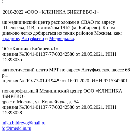
© 2010-2022 «ООО «КЛИНИКА БИБИРЕВО-1»
Наш медицинский центр расположен в СВАО по адресу
л.Плещеева, 11В, эт/пом/ком 1/II/2 (м. Бибирево). К нам
одинаково легко добираться из таких районов Москвы, как:
Отрадное
,
Алтуфьево
и
Медведково
.
ООО «Клиника Бибирево-1»
Лицензия №Л041-01137-77/00342580 от 28.05.2021. ИНН
9715393035
Диагностический центр МРТ по адресу Алтуфьевское шоссе 66
тр.1
Лицензия № ЛО-77-01-019429 от 16.01.2020. ИНН 9715342601
Многопрофильный Медицинский центр ООО «КЛИНИКА
БИБИРЕВО»
дрес: г. Москва, ул. Корнейчука, д. 54
Лицензия №Л041-01137-77/00342580 от 28.05.2021. ИНН
9715393028
linika.bibirevo@mail.ru
nfo@imedclin.ru