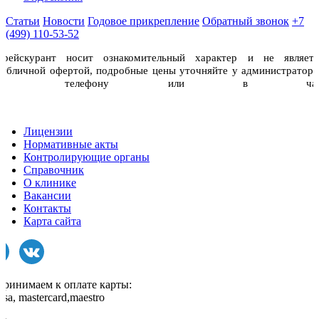
Статьи
Новости
Годовое прикрепление
Обратный звонок
+7
(499) 110-53-52
Прейскурант носит ознакомительный характер и не являетс
публичной офертой, подробные цены уточняйте у администраторо
по телефону или в чат
Лицензии
Нормативные акты
Контролирующие органы
Справочник
О клинике
Вакансии
Контакты
Карта сайта
Принимаем к оплате карты:
isa, mastercard,maestro