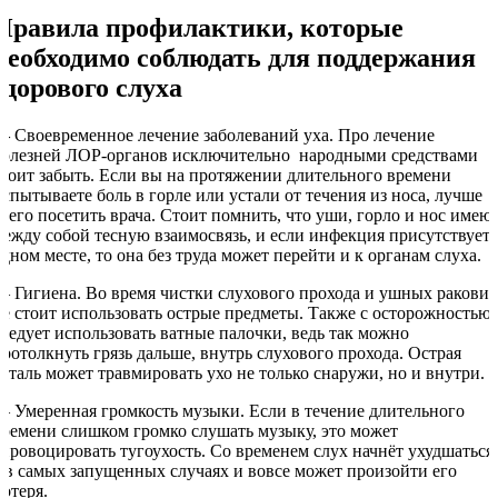
Правила профилактики, которые
необходимо соблюдать для поддержания
здорового слуха
—
Своевременное лечение заболеваний уха. Про лечение
болезней ЛОР-органов исключительно народными средствами
стоит забыть. Если вы на протяжении длительного времени
испытываете боль в горле или устали от течения из носа, лучше
всего посетить врача. Стоит помнить, что уши, горло и нос имею
между собой тесную взаимосвязь, и если инфекция присутствует 
одном месте, то она без труда может перейти и к органам слуха.
— Гигиена. Во время чистки слухового прохода и ушных ракови
не стоит использовать острые предметы. Также с осторожностью
следует использовать ватные палочки, ведь так можно
протолкнуть грязь дальше, внутрь слухового прохода. Острая
деталь может травмировать ухо не только снаружи, но и внутри.
— Умеренная громкость музыки. Если в течение длительного
времени слишком громко слушать музыку, это может
спровоцировать тугоухость. Со временем слух начнёт ухудшаться,
а в самых запущенных случаях и вовсе может произойти его
потеря.