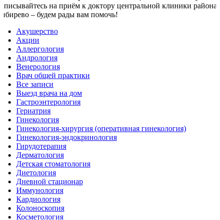
Записывайтесь на приём к доктору центральной клиники района
Бибирево – будем рады вам помочь!
Акушерство
Акции
Аллергология
Андрология
Венерология
Врач общей практики
Все записи
Выезд врача на дом
Гастроэнтерология
Гериатрия
Гинекология
Гинекология-хирургия (оперативная гинекология)
Гинекология-эндокринология
Гирудотерапия
Дерматология
Детская стоматология
Диетология
Дневной стационар
Иммунология
Кардиология
Колоноскопия
Косметология