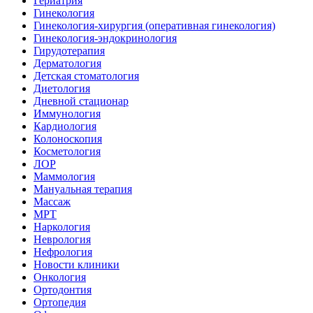
Гериатрия
Гинекология
Гинекология-хирургия (оперативная гинекология)
Гинекология-эндокринология
Гирудотерапия
Дерматология
Детская стоматология
Диетология
Дневной стационар
Иммунология
Кардиология
Колоноскопия
Косметология
ЛОР
Маммология
Мануальная терапия
Массаж
МРТ
Наркология
Неврология
Нефрология
Новости клиники
Онкология
Ортодонтия
Ортопедия