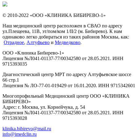
© 2010-2022 «ООО «КЛИНИКА БИБИРЕВО-1»
Наш медицинский центр расположен в СВАО по адресу
ул.Плещеева, 11В, эт/пом/ком 1/II/2 (м. Бибирево). К нам
одинаково легко добираться из таких районов Москвы, как:
Отрадное
,
Алтуфьево
и
Медведково
.
ООО «Клиника Бибирево-1»
Лицензия №Л041-01137-77/00342580 от 28.05.2021. ИНН
9715393035
Диагностический центр МРТ по адресу Алтуфьевское шоссе
66 стр.1
Лицензия № ЛО-77-01-019429 от 16.01.2020. ИНН 9715342601
Многопрофильный Медицинский центр ООО «КЛИНИКА
БИБИРЕВО»
Адрес: г. Москва, ул. Корнейчука, д. 54
Лицензия №Л041-01137-77/00342580 от 28.05.2021. ИНН
9715393028
klinika.bibirevo@mail.ru
info@imedclin.ru