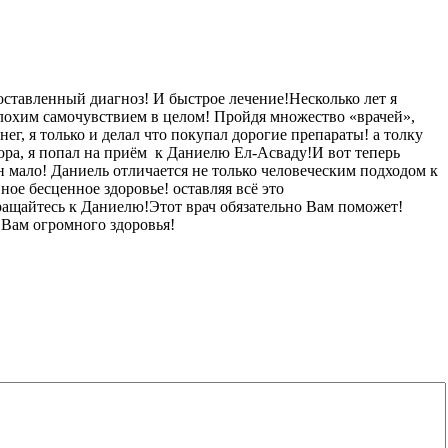
тавленный диагноз! И быстрое лечение!Несколько лет я
лохим самочувствием в целом! Пройдя множество «врачей»,
г, я только и делал что покупал дорогие препараты! а толку
ктора, я попал на приём к Даниелю Ел-Асваду!И вот теперь
н мало! Даниель отличается не только человеческим подходом к
ное бесценное здоровье! оставляя всё это
ращайтесь к Даниелю!Этот врач обязательно Вам поможет!
 Вам огромного здоровья!