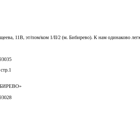
ва, 11В, эт/пом/ком 1/II/2 (м. Бибирево). К нам одинаково легк
93035
стр.1
ИБИРЕВО»
93028