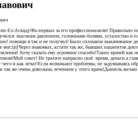
лавович
ович
ю Ел-Асваду!Во-первых за его профессионализм! Правильно пос
мучился высоким давлением, головными болями, усталостью и п
но! помощи я так и не получил! Было сплошное выкачивание дене
 не мог;((((Через знакомых, кстати так же, бывших пациентов до
вления! Хочу сказать ему огромное спасибо!Таких врачей как о
тивом!Мой совет! Не тратите напрасно своё время, деньги а глав
чего и как лечат!Если возникают проблемы, не задумываясь об
и так же очень довольны лечением у этого врача!Даниель желаю