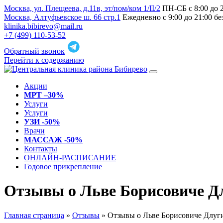
Москва, ул. Плещеева, д.11в, эт/пом/ком 1/II/2
ПН-СБ с 8:00 до 
Москва, Алтуфьевское ш. 66 стр.1
Ежедневно с 9:00 до 21:00 б
klinika.bibirevo@mail.ru
+7 (499) 110-53-52
Обратный звонок
Перейти к содержанию
Акции
МРТ –30%
Услуги
Услуги
УЗИ -50%
Врачи
МАССАЖ -50%
Контакты
ОНЛАЙН-РАСПИСАНИЕ
Годовое прикрепление
Отзывы о Льве Борисовиче Д
Главная страница
»
Отзывы
»
Отзывы о Льве Борисовиче Длуг