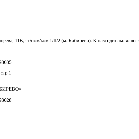
ва, 11В, эт/пом/ком 1/II/2 (м. Бибирево). К нам одинаково легк
93035
стр.1
ИБИРЕВО»
93028