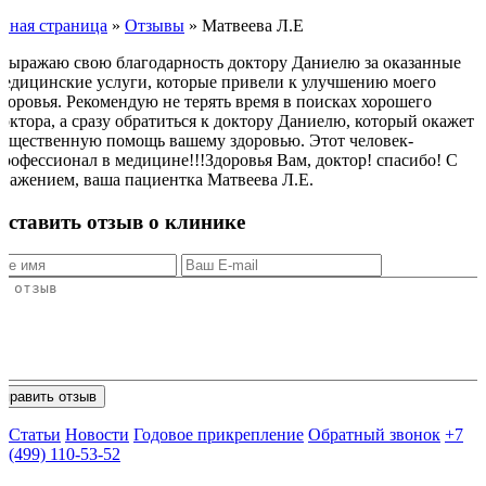
авная страница
»
Отзывы
»
Матвеева Л.Е
Выражаю свою благодарность доктору Даниелю за оказанные
медицинские услуги, которые привели к улучшению моего
здоровья. Рекомендую не терять время в поисках хорошего
доктора, а сразу обратиться к доктору Даниелю, который окажет
существенную помощь вашему здоровью. Этот человек-
профессионал в медицине!!!Здоровья Вам, доктор! спасибо! С
уважением, ваша пациентка Матвеева Л.Е.
Оставить отзыв о клинике
Статьи
Новости
Годовое прикрепление
Обратный звонок
+7
(499) 110-53-52