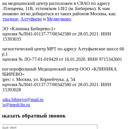
Наш медицинский центр расположен в СВАО по адресу
л.Плещеева, 11В, эт/пом/ком 1/II/2 (м. Бибирево). К нам
одинаково легко добираться из таких районов Москвы, как:
Отрадное
,
Алтуфьево
и
Медведково
.
ООО «Клиника Бибирево-1»
Лицензия №Л041-01137-77/00342580 от 28.05.2021. ИНН
9715393035
Диагностический центр МРТ по адресу Алтуфьевское шоссе 66
тр.1
Лицензия № ЛО-77-01-019429 от 16.01.2020. ИНН 9715342601
Многопрофильный Медицинский центр ООО «КЛИНИКА
БИБИРЕВО»
дрес: г. Москва, ул. Корнейчука, д. 54
Лицензия №Л041-01137-77/00342580 от 28.05.2021. ИНН
9715393028
linika.bibirevo@mail.ru
nfo@imedclin.ru
Заказать обратный звонок