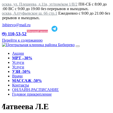
осква, ул. Плещеева, д.11в, эт/пом/ком 1/II/2
ПН-СБ с 8:00 до
21:00 ВС с 9:00 до 19:00 без перерывов и выходных.
Москва, Алтуфьевское ш. 66 стр.1
Ежедневно с 9:00 до 21:00 без
перерывов и выходных.
ka.bibirevo@mail.ru
Обратный звонок
499) 110-53-52
Перейти к содержанию
Акции
МРТ –30%
Услуги
Услуги
УЗИ -50%
Врачи
МАССАЖ -50%
Контакты
ОНЛАЙН-РАСПИСАНИЕ
Годовое прикрепление
Матвеева Л.Е