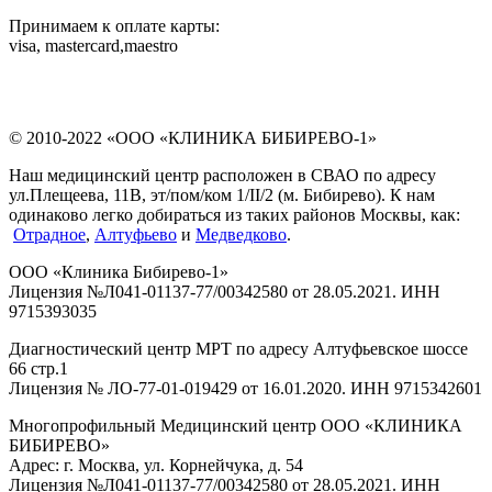
Принимаем к оплате карты:
visa, mastercard,maestro
© 2010-2022 «ООО «КЛИНИКА БИБИРЕВО-1»
Наш медицинский центр расположен в СВАО по адресу
ул.Плещеева, 11В, эт/пом/ком 1/II/2 (м. Бибирево). К нам
одинаково легко добираться из таких районов Москвы, как:
Отрадное
,
Алтуфьево
и
Медведково
.
ООО «Клиника Бибирево-1»
Лицензия №Л041-01137-77/00342580 от 28.05.2021. ИНН
9715393035
Диагностический центр МРТ по адресу Алтуфьевское шоссе
66 стр.1
Лицензия № ЛО-77-01-019429 от 16.01.2020. ИНН 9715342601
Многопрофильный Медицинский центр ООО «КЛИНИКА
БИБИРЕВО»
Адрес: г. Москва, ул. Корнейчука, д. 54
Лицензия №Л041-01137-77/00342580 от 28.05.2021. ИНН