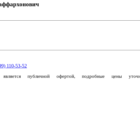
заффархонович
99) 110-53-52
е является публичной офертой, подробные цены уто