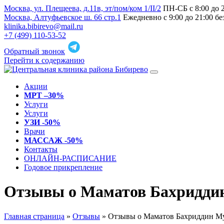
Москва, ул. Плещеева, д.11в, эт/пом/ком 1/II/2
ПН-СБ с 8:00 до 
Москва, Алтуфьевское ш. 66 стр.1
Ежедневно с 9:00 до 21:00 б
klinika.bibirevo@mail.ru
+7 (499) 110-53-52
Обратный звонок
Перейти к содержанию
Акции
МРТ –30%
Услуги
Услуги
УЗИ -50%
Врачи
МАССАЖ -50%
Контакты
ОНЛАЙН-РАСПИСАНИЕ
Годовое прикрепление
Отзывы о Маматов Бахридди
Главная страница
»
Отзывы
»
Отзывы о Маматов Бахриддин М