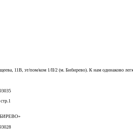
ва, 11В, эт/пом/ком 1/II/2 (м. Бибирево). К нам одинаково легк
93035
стр.1
ИБИРЕВО»
93028