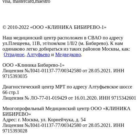
visa, mastercard,maestro
© 2010-2022 «ООО «КЛИНИКА БИБИРЕВО-1»
Наш медицинский центр расположен в СВАО по адресу
ул.Плещеева, 11В, эт/пом/ком 1/II/2 (м. Бибирево). К нам
одинаково легко добираться из таких районов Москвы, как:
Отрадное
,
Алтуфьево
и
Медведково
.
ООО «Клиника Бибирево-1»
Лицензия №Л041-01137-77/00342580 от 28.05.2021. ИНН
9715393035
Диагностический центр МРТ по адресу Алтуфьевское шоссе
66 стр.1
Лицензия № ЛО-77-01-019429 от 16.01.2020. ИНН 9715342601
Многопрофильный Медицинский центр ООО «КЛИНИКА
БИБИРЕВО»
Адрес: г. Москва, ул. Корнейчука, д. 54
Лицензия №Л041-01137-77/00342580 от 28.05.2021. ИНН
9715393028