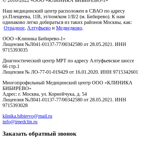
© 2010-2022 «ООО «КЛИНИКА БИБИРЕВО-1»
Наш медицинский центр расположен в СВАО по адресу
ул.Плещеева, 11В, эт/пом/ком 1/II/2 (м. Бибирево). К нам
одинаково легко добираться из таких районов Москвы, как:
Отрадное
,
Алтуфьево
и
Медведково
.
ООО «Клиника Бибирево-1»
Лицензия №Л041-01137-77/00342580 от 28.05.2021. ИНН
9715393035
Диагностический центр МРТ по адресу Алтуфьевское шоссе
66 стр.1
Лицензия № ЛО-77-01-019429 от 16.01.2020. ИНН 9715342601
Многопрофильный Медицинский центр ООО «КЛИНИКА
БИБИРЕВО»
Адрес: г. Москва, ул. Корнейчука, д. 54
Лицензия №Л041-01137-77/00342580 от 28.05.2021. ИНН
9715393028
klinika.bibirevo@mail.ru
info@imedclin.ru
Заказать обратный звонок