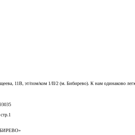
ва, 11В, эт/пом/ком 1/II/2 (м. Бибирево). К нам одинаково легк
93035
стр.1
ИБИРЕВО»