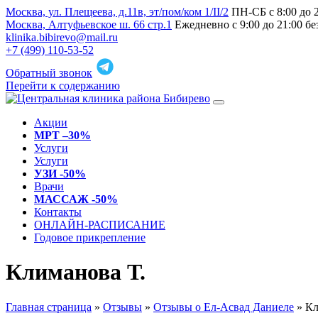
Москва, ул. Плещеева, д.11в, эт/пом/ком 1/II/2
ПН-СБ с 8:00 до 
Москва, Алтуфьевское ш. 66 стр.1
Ежедневно с 9:00 до 21:00 б
klinika.bibirevo@mail.ru
+7 (499) 110-53-52
Обратный звонок
Перейти к содержанию
Акции
МРТ –30%
Услуги
Услуги
УЗИ -50%
Врачи
МАССАЖ -50%
Контакты
ОНЛАЙН-РАСПИСАНИЕ
Годовое прикрепление
Климанова Т.
Главная страница
»
Отзывы
»
Отзывы о Ел-Асвад Даниеле
»
Кл