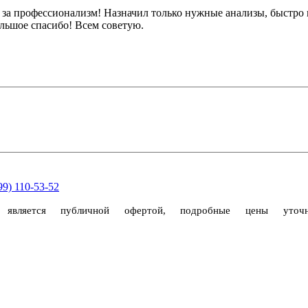
 профессионализм! Назначил только нужные анализы, быстро по
ольшое спасибо! Всем советую.
99) 110-53-52
е является публичной офертой, подробные цены уто