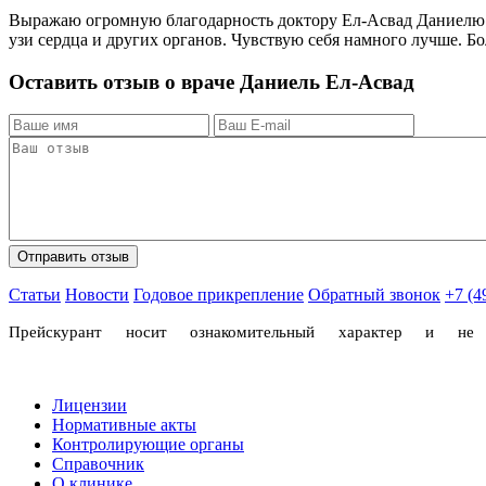
Выражаю огромную благодарность доктору Ел-Асвад Даниелю за
узи сердца и других органов. Чувствую себя намного лучше. Б
Оставить отзыв о враче Даниель Ел-Асвад
Статьи
Новости
Годовое прикрепление
Обратный звонок
+7 (4
Прейскурант носит ознакомительный характер и н
Лицензии
Нормативные акты
Контролирующие органы
Справочник
О клинике