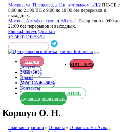
Москва, ул. Плещеева, д.11в, эт/пом/ком 1/II/2
ПН-СБ с
8:00 до 21:00 ВС с 9:00 до 19:00 без перерывов и
выходных.
Москва, Алтуфьевское ш. 66 стр.1
Ежедневно с 9:00 до
21:00 без перерывов и выходных.
klinika.bibirevo@mail.ru
+7 (499) 110-53-52
ОБРАТНЫЙ ЗВОНОК
Перейти
к
Акции
содержанию
МРТ –30%
Услуги
УЗИ -50%
Врачи
МАССАЖ -50%
Контакты
ОНЛАЙН-РАСПИСАНИЕ
Годовое прикрепление
Коршун О. Н.
Главная страница
»
Отзывы
»
Отзывы о Ел-Асвад