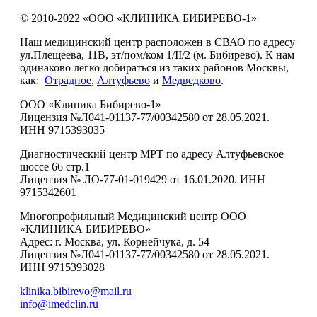
© 2010-2022 «ООО «КЛИНИКА БИБИРЕВО-1»
Наш медицинский центр расположен в СВАО по адресу
ул.Плещеева, 11В, эт/пом/ком 1/II/2 (м. Бибирево). К нам
одинаково легко добираться из таких районов Москвы,
как:
Отрадное
,
Алтуфьево
и
Медведково
.
ООО «Клиника Бибирево-1»
Лицензия №Л041-01137-77/00342580 от 28.05.2021.
ИНН 9715393035
Диагностический центр МРТ по адресу Алтуфьевское
шоссе 66 стр.1
Лицензия № ЛО-77-01-019429 от 16.01.2020. ИНН
9715342601
Многопрофильный Медицинский центр ООО
«КЛИНИКА БИБИРЕВО»
Адрес: г. Москва, ул. Корнейчука, д. 54
Лицензия №Л041-01137-77/00342580 от 28.05.2021.
ИНН 9715393028
klinika.bibirevo@mail.ru
info@imedclin.ru