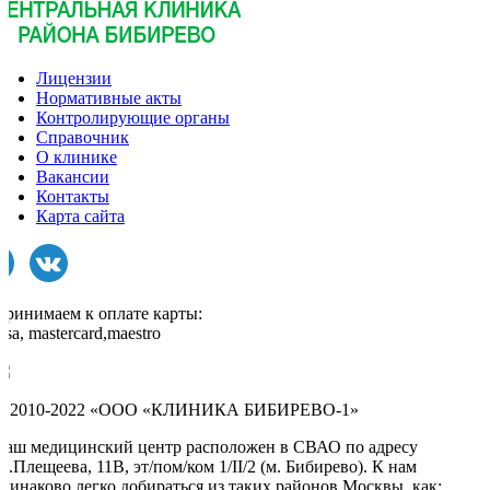
Лицензии
Нормативные акты
Контролирующие органы
Справочник
О клинике
Вакансии
Контакты
Карта сайта
Принимаем к оплате карты:
isa, mastercard,maestro
© 2010-2022 «ООО «КЛИНИКА БИБИРЕВО-1»
Наш медицинский центр расположен в СВАО по адресу
л.Плещеева, 11В, эт/пом/ком 1/II/2 (м. Бибирево). К нам
одинаково легко добираться из таких районов Москвы, как: