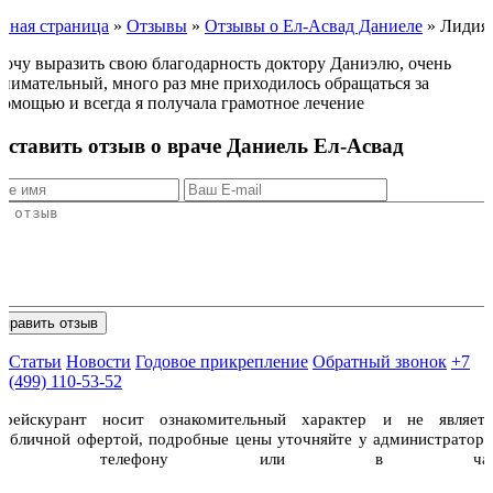
авная страница
»
Отзывы
»
Отзывы о Ел-Асвад Даниеле
»
Лидия
Хочу выразить свою благодарность доктору Даниэлю, очень
внимательный, много раз мне приходилось обращаться за
помощью и всегда я получала грамотное лечение
Оставить отзыв о враче Даниель Ел-Асвад
Статьи
Новости
Годовое прикрепление
Обратный звонок
+7
(499) 110-53-52
Прейскурант носит ознакомительный характер и не являетс
публичной офертой, подробные цены уточняйте у администраторо
по телефону или в чат