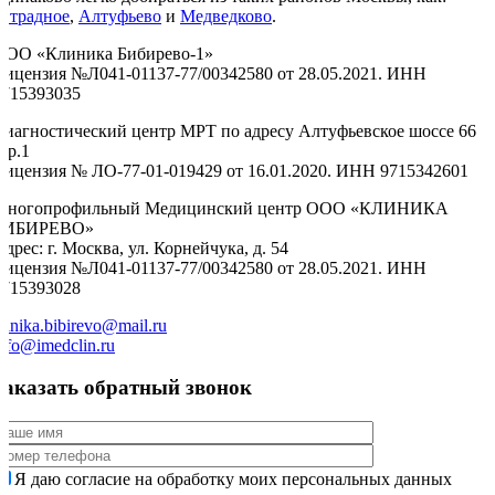
Отрадное
,
Алтуфьево
и
Медведково
.
ООО «Клиника Бибирево-1»
Лицензия №Л041-01137-77/00342580 от 28.05.2021. ИНН
9715393035
Диагностический центр МРТ по адресу Алтуфьевское шоссе 66
тр.1
Лицензия № ЛО-77-01-019429 от 16.01.2020. ИНН 9715342601
Многопрофильный Медицинский центр ООО «КЛИНИКА
БИБИРЕВО»
дрес: г. Москва, ул. Корнейчука, д. 54
Лицензия №Л041-01137-77/00342580 от 28.05.2021. ИНН
9715393028
linika.bibirevo@mail.ru
nfo@imedclin.ru
Заказать обратный звонок
Я даю согласие на обработку моих персональных данных