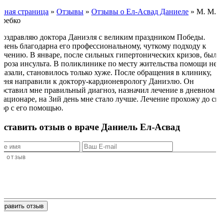
авная страница
»
Отзывы
»
Отзывы о Ел-Асвад Даниеле
»
М. М.
требко
Поздравляю доктора Даниэля с великим праздником Победы.
Очень благодарна его профессиональному, чуткому подходу к
лечению. В январе, после сильных гипертонических кризов, был
угроза инсульта. В поликлинике по месту жительства помощи не
оказали, становилось только хуже. После обращения в клинику,
меня направили к доктору-кардионеврологу Даниэлю. Он
поставил мне правильный диагноз, назначил лечение в дневном
стационаре, на 3ий день мне стало лучше. Лечение прохожу до си
пор с его помощью.
Оставить отзыв о враче Даниель Ел-Асвад