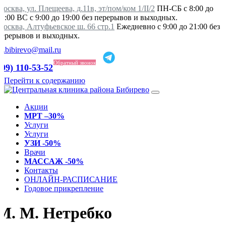
осква, ул. Плещеева, д.11в, эт/пом/ком 1/II/2
ПН-СБ с 8:00 до
21:00 ВС с 9:00 до 19:00 без перерывов и выходных.
Москва, Алтуфьевское ш. 66 стр.1
Ежедневно с 9:00 до 21:00 без
перерывов и выходных.
ka.bibirevo@mail.ru
Обратный звонок
499) 110-53-52
Перейти к содержанию
Акции
МРТ –30%
Услуги
Услуги
УЗИ -50%
Врачи
МАССАЖ -50%
Контакты
ОНЛАЙН-РАСПИСАНИЕ
Годовое прикрепление
М. М. Нетребко