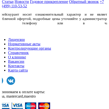
Статьи
Новости
Годовое прикрепление
Обратный звонок
+7
(499) 110-53-52
Прейскурант носит ознакомительный характер и не являетс
публичной офертой, подробные цены уточняйте у администраторо
по телефону или в чат
Лицензии
Нормативные акты
Контролирующие органы
Справочник
О клинике
Вакансии
Контакты
Карта сайта
Принимаем к оплате карты:
isa, mastercard,maestro