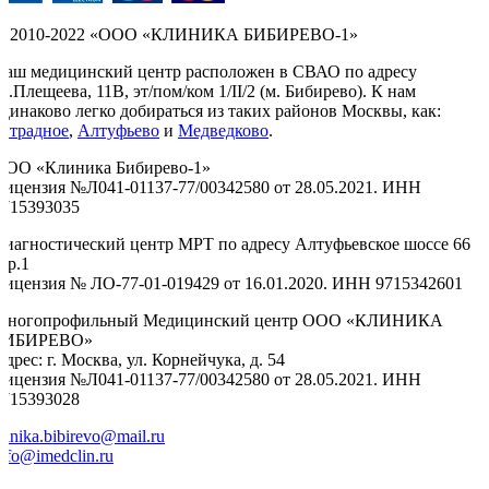
© 2010-2022 «ООО «КЛИНИКА БИБИРЕВО-1»
Наш медицинский центр расположен в СВАО по адресу
л.Плещеева, 11В, эт/пом/ком 1/II/2 (м. Бибирево). К нам
одинаково легко добираться из таких районов Москвы, как:
Отрадное
,
Алтуфьево
и
Медведково
.
ООО «Клиника Бибирево-1»
Лицензия №Л041-01137-77/00342580 от 28.05.2021. ИНН
9715393035
Диагностический центр МРТ по адресу Алтуфьевское шоссе 66
тр.1
Лицензия № ЛО-77-01-019429 от 16.01.2020. ИНН 9715342601
Многопрофильный Медицинский центр ООО «КЛИНИКА
БИБИРЕВО»
дрес: г. Москва, ул. Корнейчука, д. 54
Лицензия №Л041-01137-77/00342580 от 28.05.2021. ИНН
9715393028
linika.bibirevo@mail.ru
nfo@imedclin.ru