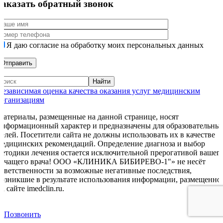
Заказать обратный звонок
Я даю согласие на обработку моих персональных данных
Независимая оценка качества оказания услуг медицинским
организациям
Материалы, размещенные на данной странице, носят
информационный характер и предназначены для образовательны
целей. Посетители сайта не должны использовать их в качестве
медицинских рекомендаций. Определение диагноза и выбор
методики лечения остается исключительной прерогативой вашег
лечащего врача! ООО «КЛИНИКА БИБИРЕВО-1"» не несёт
ответственности за возможные негативные последствия,
возникшие в результате использования информации, размещенно
а сайте imedclin.ru.
Дополнительная информация
Позвонить