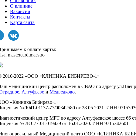
Справочник
О клинике
Вакансии
Контакты
Карта сайта
Принимаем к оплате карты:
isa, mastercard,maestro
© 2010-2022 «ООО «КЛИНИКА БИБИРЕВО-1»
Наш медицинский центр расположен в СВАО по адресу ул.Плещеева,
Отрадное
,
Алтуфьево
и
Медведково
.
ООО «Клиника Бибирево-1»
Лицензия №Л041-01137-77/00342580 от 28.05.2021. ИНН 9715393
Диагностический центр МРТ по адресу Алтуфьевское шоссе 66 ст
Лицензия № ЛО-77-01-019429 от 16.01.2020. ИНН 9715342601
Многопрофильный Медицинский центр ООО «КЛИНИКА БИБ