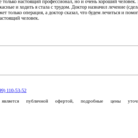
 не только настоящий профессионал, но и очень хороший человек
ные и ходить я стала с трудом. Доктор назначил лечение (сдела
ет только операция, а доктор сказал, что будем лечиться и помо
настоящий человек.
99) 110-53-52
 является публичной офертой, подробные цены ут