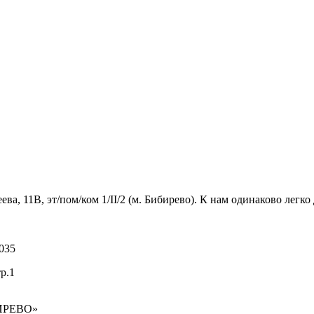
 11В, эт/пом/ком 1/II/2 (м. Бибирево). К нам одинаково легко 
035
р.1
ИРЕВО»