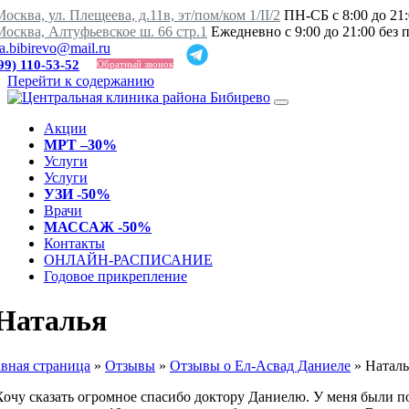
осква, ул. Плещеева, д.11в, эт/пом/ком 1/II/2
ПН-СБ с 8:00 до 21:
Москва, Алтуфьевское ш. 66 стр.1
Ежедневно с 9:00 до 21:00 без
ka.bibirevo@mail.ru
99) 110-53-52
Обратный звонок
Перейти к содержанию
Акции
МРТ –30%
Услуги
Услуги
УЗИ -50%
Врачи
МАССАЖ -50%
Контакты
ОНЛАЙН-РАСПИСАНИЕ
Годовое прикрепление
Наталья
авная страница
»
Отзывы
»
Отзывы о Ел-Асвад Даниеле
»
Наталь
Хочу сказать огромное спасибо доктору Даниелю. У меня были п