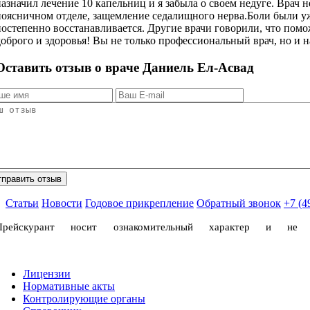
назначил лечение 10 капельниц и я забыла о своем недуге. Врач
поясничном отделе, защемление седалищного нерва.Боли были ужас
постепенно восстанавливается. Другие врачи говорили, что помож
доброго и здоровья! Вы не только профессиональный врач, но и 
Оставить отзыв о враче Даниель Ел-Асвад
Статьи
Новости
Годовое прикрепление
Обратный звонок
+7 (4
Прейскурант носит ознакомительный характер и не
Лицензии
Нормативные акты
Контролирующие органы