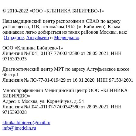
© 2010-2022 «ООО «КЛИНИКА БИБИРЕВО-1»
Наш медицинский центр расположен в СВАО по адресу
ул.Плещеева, 11В, эт/пом/ком 1/II/2 (м. Бибирево). К нам
одинаково легко добираться из таких районов Москвы, как:
Отрадное
,
Алтуфьево
и
Медведково
.
ООО «Клиника Бибирево-1»
Лицензия №Л041-01137-77/00342580 от 28.05.2021. ИНН
9715393035
Диагностический центр МРТ по адресу Алтуфьевское шоссе
66 стр.1
Лицензия № ЛО-77-01-019429 от 16.01.2020. ИНН 9715342601
Многопрофильный Медицинский центр ООО «КЛИНИКА
БИБИРЕВО»
Адрес: г. Москва, ул. Корнейчука, д. 54
Лицензия №Л041-01137-77/00342580 от 28.05.2021. ИНН
9715393028
klinika.bibirevo@mail.ru
info@imedclin.ru