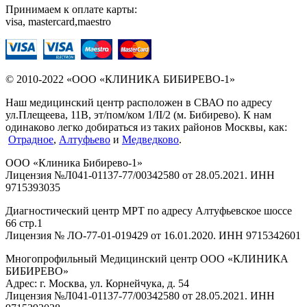
Принимаем к оплате карты:
visa, mastercard,maestro
© 2010-2022 «ООО «КЛИНИКА БИБИРЕВО-1»
Наш медицинский центр расположен в СВАО по адресу
ул.Плещеева, 11В, эт/пом/ком 1/II/2 (м. Бибирево). К нам
одинаково легко добираться из таких районов Москвы, как:
Отрадное
,
Алтуфьево
и
Медведково
.
ООО «Клиника Бибирево-1»
Лицензия №Л041-01137-77/00342580 от 28.05.2021. ИНН
9715393035
Диагностический центр МРТ по адресу Алтуфьевское шоссе
66 стр.1
Лицензия № ЛО-77-01-019429 от 16.01.2020. ИНН 9715342601
Многопрофильный Медицинский центр ООО «КЛИНИКА
БИБИРЕВО»
Адрес: г. Москва, ул. Корнейчука, д. 54
Лицензия №Л041-01137-77/00342580 от 28.05.2021. ИНН