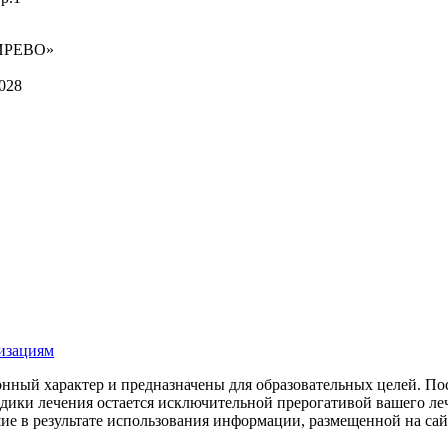
ИРЕВО»
028
низациям
ный характер и предназначены для образовательных целей. Посе
тодики лечения остается исключительной прерогативой вашег
е в результате использования информации, размещенной на сайте