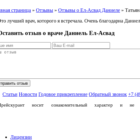
авная страница
»
Отзывы
»
Отзывы о Ел-Асвад Даниеле
»
Татьян
Это лучший врач, которого я встречала. Очень благодарна Дание
Оставить отзыв о враче Даниель Ел-Асвад
Статьи
Новости
Годовое прикрепление
Обратный звонок
+7 (4
Прейскурант носит ознакомительный характер и не
Лицензии