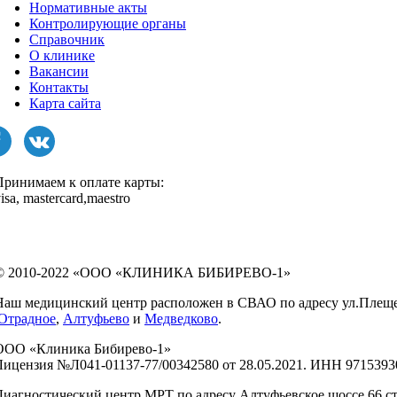
Нормативные акты
Контролирующие органы
Справочник
О клинике
Вакансии
Контакты
Карта сайта
Принимаем к оплате карты:
isa, mastercard,maestro
© 2010-2022 «ООО «КЛИНИКА БИБИРЕВО-1»
Наш медицинский центр расположен в СВАО по адресу ул.Плещеева,
Отрадное
,
Алтуфьево
и
Медведково
.
ООО «Клиника Бибирево-1»
Лицензия №Л041-01137-77/00342580 от 28.05.2021. ИНН 9715393
Диагностический центр МРТ по адресу Алтуфьевское шоссе 66 ст