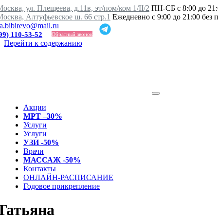
осква, ул. Плещеева, д.11в, эт/пом/ком 1/II/2
ПН-СБ с 8:00 до 21:
Москва, Алтуфьевское ш. 66 стр.1
Ежедневно с 9:00 до 21:00 без
ka.bibirevo@mail.ru
99) 110-53-52
Обратный звонок
Перейти к содержанию
Акции
МРТ –30%
Услуги
Услуги
УЗИ -50%
Врачи
МАССАЖ -50%
Контакты
ОНЛАЙН-РАСПИСАНИЕ
Годовое прикрепление
Татьяна