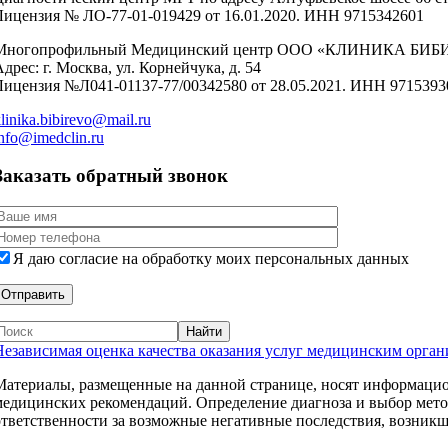
Лицензия № ЛО-77-01-019429 от 16.01.2020. ИНН 9715342601
Многопрофильный Медицинский центр ООО «КЛИНИКА БИБ
дрес: г. Москва, ул. Корнейчука, д. 54
Лицензия №Л041-01137-77/00342580 от 28.05.2021. ИНН 9715393
linika.bibirevo@mail.ru
nfo@imedclin.ru
Заказать обратный звонок
Я даю согласие на обработку моих персональных данных
Независимая оценка качества оказания услуг медицинским орга
Материалы, размещенные на данной странице, носят информацион
медицинских рекомендаций. Определение диагноза и выбор ме
ответственности за возможные негативные последствия, возникши