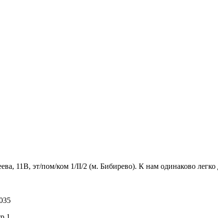
 11В, эт/пом/ком 1/II/2 (м. Бибирево). К нам одинаково легко 
035
р.1