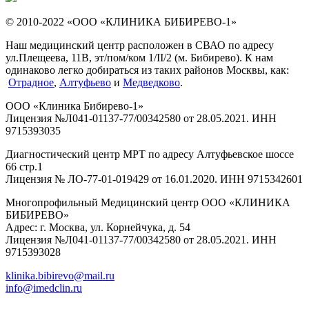
© 2010-2022 «ООО «КЛИНИКА БИБИРЕВО-1»
Наш медицинский центр расположен в СВАО по адресу
ул.Плещеева, 11В, эт/пом/ком 1/II/2 (м. Бибирево). К нам
одинаково легко добираться из таких районов Москвы, как:
Отрадное
,
Алтуфьево
и
Медведково
.
ООО «Клиника Бибирево-1»
Лицензия №Л041-01137-77/00342580 от 28.05.2021. ИНН
9715393035
Диагностический центр МРТ по адресу Алтуфьевское шоссе
66 стр.1
Лицензия № ЛО-77-01-019429 от 16.01.2020. ИНН 9715342601
Многопрофильный Медицинский центр ООО «КЛИНИКА
БИБИРЕВО»
Адрес: г. Москва, ул. Корнейчука, д. 54
Лицензия №Л041-01137-77/00342580 от 28.05.2021. ИНН
9715393028
klinika.bibirevo@mail.ru
info@imedclin.ru