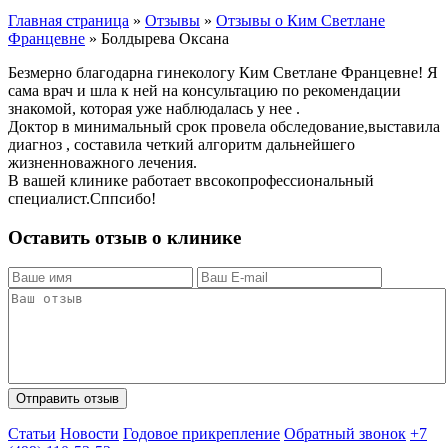
Главная страница
»
Отзывы
»
Отзывы о Ким Светлане
Францевне
»
Болдырева Оксана
Безмерно благодарна гинекологу Ким Светлане Францевне! Я
сама врач и шла к ней на консультацию по рекомендации
знакомой, которая уже наблюдалась у нее .
Доктор в минимальный срок провела обследование,выставила
диагноз , составила четкий алгоритм дальнейшего
жизненноважного лечения.
В вашей клинике работает ввсокопрофессиональный
специалист.Сппсибо!
Оставить отзыв о клинике
Статьи
Новости
Годовое прикрепление
Обратный звонок
+7