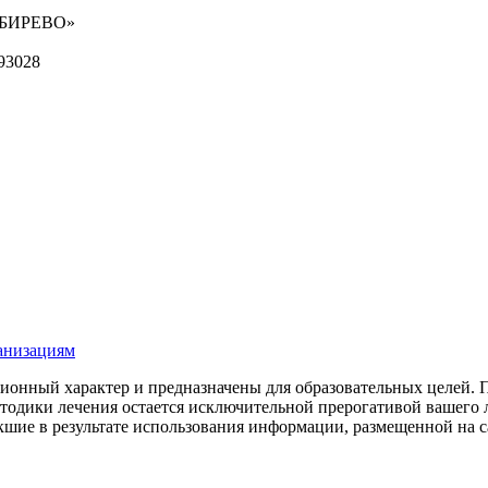
ИБИРЕВО»
93028
ганизациям
онный характер и предназначены для образовательных целей. По
етодики лечения остается исключительной прерогативой ваше
шие в результате использования информации, размещенной на сай