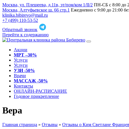
Москва, ул. Плещеева, д.11в, эт/пом/ком 1/II/2
ПН-СБ с 8:00 до 
Москва, Алтуфьевское ш. 66 стр.1
Ежедневно с 9:00 до 21:00 б
klinika.bibirevo@mail.ru
+7 (499) 110-53-52
Обратный звонок
Перейти к содержанию
Акции
МРТ –30%
Услуги
Услуги
УЗИ -50%
Врачи
МАССАЖ -50%
Контакты
ОНЛАЙН-РАСПИСАНИЕ
Годовое прикрепление
Вера
Главная страница
»
Отзывы
»
Отзывы о Ким Светлане Франце