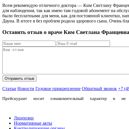
Всем рекомендую отличного доктора — Ким Светлану Францевн
для наблюдения, так как имею там годовой абонемент на обсл
были бесплатными для меня, как для постоянной клиентки, нап
Дауна. В итоге я без проблем родила здорового сына. Очень бл
Оставить отзыв о враче Ким Светлана Францевн
Статьи
Новости
Годовое прикрепление
Обратный звонок
+7 (4
Прейскурант носит ознакомительный характер и н
Лицензии
Нормативные акты
Контролирующие органы