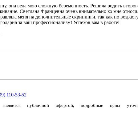
у, она вела мою сложную беременность. Решила родить второго
уживание. Светлана Францевна очень внимательно ко мне относи
равляла меня на дополнительные скрининги, так как по возраст
агодарна за ваш профессионализм! Успехов вам в работе!
а
99) 110-53-52
е является публичной офертой, подробные цены уто