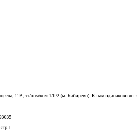
ва, 11В, эт/пом/ком 1/II/2 (м. Бибирево). К нам одинаково легк
93035
стр.1