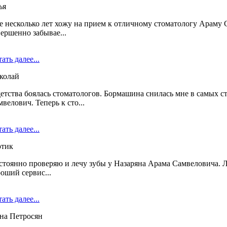
ья
 несколько лет хожу на прием к отличному стоматологу Араму Са
ершенно забывае...
ать далее...
колай
детства боялась стоматологов. Бормашина снилась мне в самых 
велович. Теперь к сто...
ать далее...
тик
стоянно проверяю и лечу зубы у Назаряна Арама Самвеловича. Ле
оший сервис...
ать далее...
на Петросян