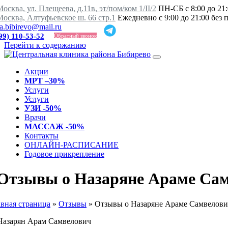
осква, ул. Плещеева, д.11в, эт/пом/ком 1/II/2
ПН-СБ с 8:00 до 21:
Москва, Алтуфьевское ш. 66 стр.1
Ежедневно с 9:00 до 21:00 без
ka.bibirevo@mail.ru
99) 110-53-52
Обратный звонок
Перейти к содержанию
Акции
МРТ –30%
Услуги
Услуги
УЗИ -50%
Врачи
МАССАЖ -50%
Контакты
ОНЛАЙН-РАСПИСАНИЕ
Годовое прикрепление
Отзывы о Назаряне Араме Са
авная страница
»
Отзывы
»
Отзывы о Назаряне Араме Самвелови