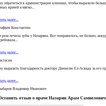
чу обратиться к администрации клиники, чтобы выразили больш
ных врачей я мягко...
ать далее...
тафьев Константин
 раза лечила зубы у Назаряна. Все понравилось, не больно, акку
ребовала...
ать далее...
астасия
чу выразить благодарность доктору Даниелю Ел-Асваду за его пр
ать далее...
рабаров Владимир Иванович
Оставить отзыв о враче Назарян Арам Самвелович