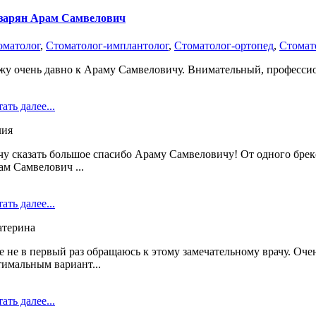
зарян Арам Самвелович
оматолог
,
Стоматолог-имплантолог
,
Стоматолог-ортопед
,
Стомат
жу очень давно к Араму Самвеловичу. Внимательный, профессион
ать далее...
ия
чу сказать большое спасибо Араму Самвеловичу! От одного бреке
ам Самвелович ...
ать далее...
атерина
е не в первый раз обращаюсь к этому замечательному врачу. Оче
тимальным вариант...
ать далее...