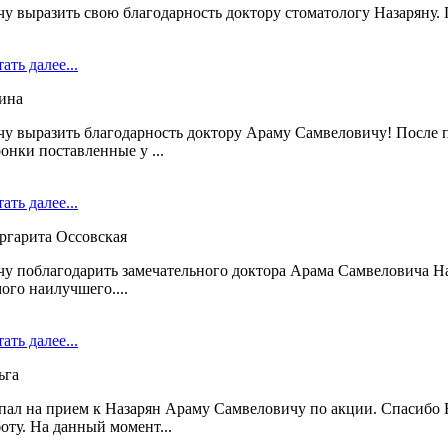
чу выразить свою благодарность доктору стоматологу Назаряну.
ать далее...
ина
чу выразить благодарность доктору Араму Самвеловичу! После 
онки поставленные у ...
ать далее...
ргарита Оссовская
чу поблагодарить замечательного доктора Арама Самвеловича На
ого наилучшего....
ать далее...
ьга
пал на прием к Назарян Араму Самвеловичу по акции. Спасибо
оту. На данный момент...