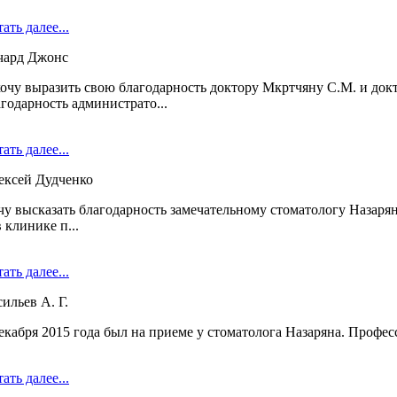
ать далее...
чард Джонс
хочу выразить свою благодарность доктору Мкртчяну С.М. и докт
годарность администрато...
ать далее...
ексей Дудченко
чу высказать благодарность замечательному стоматологу Назарян
 клинике п...
ать далее...
ильев А. Г.
декабря 2015 года был на приеме у стоматолога Назаряна. Профе
ать далее...