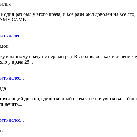
талия
е один раз был у этого врача, и все разы был доволен на все с
АМУ САМВ...
ать далее...
идон
жу к данному врачу не первый раз. Выполнялось как и лечение з
яло у врача 25...
ать далее...
ада
рясающий доктор, единственный с кем я не почувствовала боли д
и лечить...
ать далее...
на