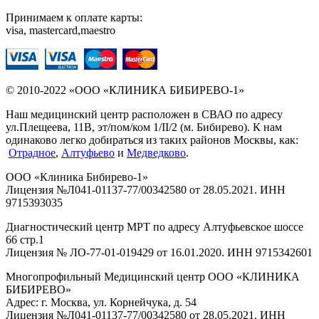
Принимаем к оплате карты:
visa, mastercard,maestro
© 2010-2022 «ООО «КЛИНИКА БИБИРЕВО-1»
Наш медицинский центр расположен в СВАО по адресу
ул.Плещеева, 11В, эт/пом/ком 1/II/2 (м. Бибирево). К нам
одинаково легко добираться из таких районов Москвы, как:
Отрадное
,
Алтуфьево
и
Медведково
.
ООО «Клиника Бибирево-1»
Лицензия №Л041-01137-77/00342580 от 28.05.2021. ИНН
9715393035
Диагностический центр МРТ по адресу Алтуфьевское шоссе
66 стр.1
Лицензия № ЛО-77-01-019429 от 16.01.2020. ИНН 9715342601
Многопрофильный Медицинский центр ООО «КЛИНИКА
БИБИРЕВО»
Адрес: г. Москва, ул. Корнейчука, д. 54
Лицензия №Л041-01137-77/00342580 от 28.05.2021. ИНН