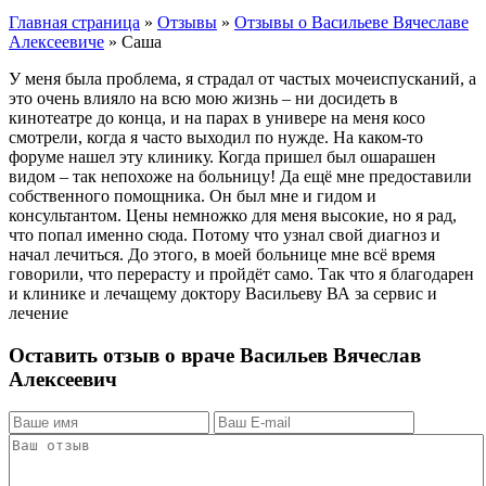
Главная страница
»
Отзывы
»
Отзывы о Васильеве Вячеславе
Алексеевиче
»
Саша
У меня была проблема, я страдал от частых мочеиспусканий, а
это очень влияло на всю мою жизнь – ни досидеть в
кинотеатре до конца, и на парах в универе на меня косо
смотрели, когда я часто выходил по нужде. На каком-то
форуме нашел эту клинику. Когда пришел был ошарашен
видом – так непохоже на больницу! Да ещё мне предоставили
собственного помощника. Он был мне и гидом и
консультантом. Цены немножко для меня высокие, но я рад,
что попал именно сюда. Потому что узнал свой диагноз и
начал лечиться. До этого, в моей больнице мне всё время
говорили, что перерасту и пройдёт само. Так что я благодарен
и клинике и лечащему доктору Васильеву ВА за сервис и
лечение
Оставить отзыв о враче Васильев Вячеслав
Алексеевич