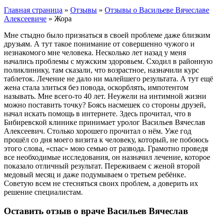
Главная страница
»
Отзывы
»
Отзывы о Васильеве Вячеславе
Алексеевиче
»
Жора
Мне стыдно было признаться в своей проблеме даже близким
друзьям. А тут такое понимание от совершенно чужого и
незнакомого мне человека. Несколько лет назад у меня
начались проблемы с мужским здоровьем. Сходил в районную
поликлинику, там сказали, что возрастное, назначили курс
таблеток. Лечение не дало ни малейшего результата. А тут ещё
жена стала злиться без повода, оскорблять, импотентом
называть. Мне всего-то 40 лет. Неужели на интимной жизни
можно поставить точку? Боясь насмешек со стороны друзей,
начал искать помощь в интернете. Здесь прочитал, что в
Бибиревской клинике принимает уролог Васильев Вячеслав
Алексеевич. Столько хорошего прочитал о нём. Уже год
прошёл со дня моего визита к человеку, который, не побоюсь
этого слова, «спас» мою семью от развода. Грамотно проведя
все необходимые исследования, он назначил лечение, которое
показало отличный результат. Переживаем с женой второй
медовый месяц и даже подумываем о третьем ребёнке.
Советую всем не стесняться своих проблем, а доверить их
решение специалистам.
Оставить отзыв о враче Васильев Вячеслав