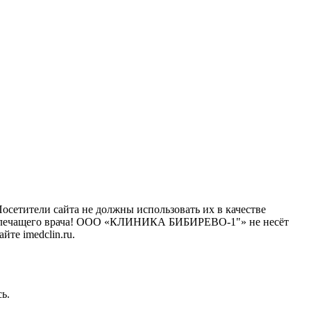
сетители сайта не должны использовать их в качестве
го лечащего врача! ООО «КЛИНИКА БИБИРЕВО-1"» не несёт
те imedclin.ru.
ь.