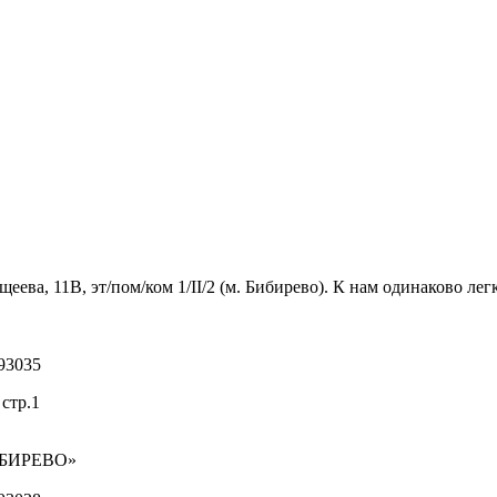
ва, 11В, эт/пом/ком 1/II/2 (м. Бибирево). К нам одинаково легк
93035
стр.1
ИБИРЕВО»