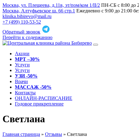
Москва, ул. Плещеева, д.11в, эт/пом/ком 1/II/2
ПН-СБ с 8:00 до 
Москва, Алтуфьевское ш. 66 стр.1
Ежедневно с 9:00 до 21:00 б
klinika.bibirevo@mail.ru
+7 (499) 110-53-52
Обратный звонок
Перейти к содержанию
Акции
МРТ –30%
Услуги
Услуги
УЗИ -50%
Врачи
МАССАЖ -50%
Контакты
ОНЛАЙН-РАСПИСАНИЕ
Годовое прикрепление
Светлана
Главная страница
»
Отзывы
»
Светлана