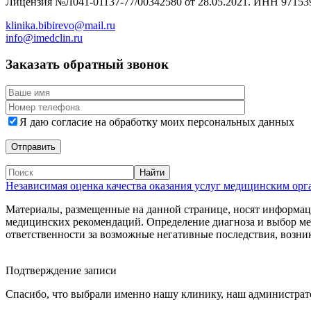
Лицензия №Л041-01137-77/00342580 от 28.05.2021. ИНН 97153
klinika.bibirevo@mail.ru
info@imedclin.ru
Заказать обратный звонок
Я даю согласие на обработку моих персональных данных
Независимая оценка качества оказания услуг медицинским ор
Материалы, размещенные на данной странице, носят информаци
медицинских рекомендаций. Определение диагноза и выбор м
ответственности за возможные негативные последствия, возник
Дополнительная информация
Подтверждение записи
Спасибо, что выбрали именно нашу клинику, наш администрато