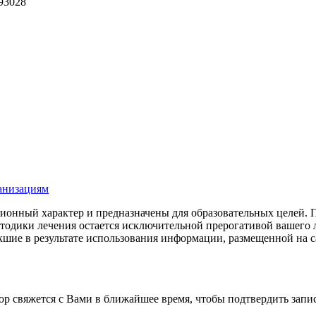
93028
ганизациям
онный характер и предназначены для образовательных целей. По
етодики лечения остается исключительной прерогативой ваше
шие в результате использования информации, размещенной на сай
р свяжется с Вами в ближайшее время, чтобы подтвердить запис