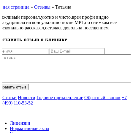
авная страница
»
Отзывы
»
Татьяна
Вежливый персонал,уютно и чисто,врач профи видно
сразу,пришла на консультацию после МРТ,по снимкам все
досконально рассказал,осталась довольна посещением
Оставить отзыв о клинике
Статьи
Новости
Годовое прикрепление
Обратный звонок
+7
(499) 110-53-52
Лицензии
Нормативные акты