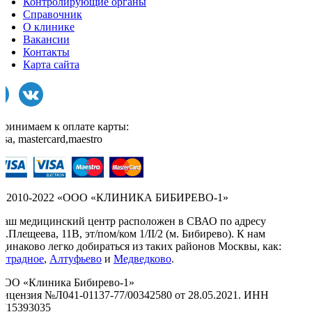
Контролирующие органы
Справочник
О клинике
Вакансии
Контакты
Карта сайта
Принимаем к оплате карты:
isa, mastercard,maestro
© 2010-2022 «ООО «КЛИНИКА БИБИРЕВО-1»
Наш медицинский центр расположен в СВАО по адресу
л.Плещеева, 11В, эт/пом/ком 1/II/2 (м. Бибирево). К нам
одинаково легко добираться из таких районов Москвы, как:
Отрадное
,
Алтуфьево
и
Медведково
.
ООО «Клиника Бибирево-1»
Лицензия №Л041-01137-77/00342580 от 28.05.2021. ИНН
9715393035