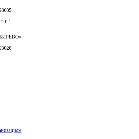
93035
стр.1
ИБИРЕВО»
93028
ганизациям