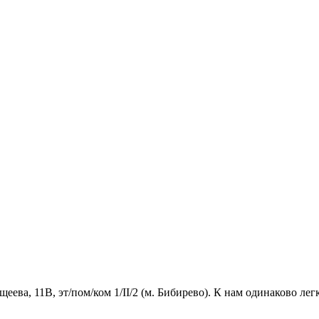
ва, 11В, эт/пом/ком 1/II/2 (м. Бибирево). К нам одинаково легк