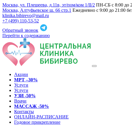
Москва, ул. Плещеева, д.11в, эт/пом/ком 1/II/2
ПН-СБ с 8:00 до 
Москва, Алтуфьевское ш. 66 стр.1
Ежедневно с 9:00 до 21:00 б
klinika.bibirevo@mail.ru
+7 (499) 110-53-52
Обратный звонок
Перейти к содержанию
Акции
МРТ –30%
Услуги
Услуги
УЗИ -50%
Врачи
МАССАЖ -50%
Контакты
ОНЛАЙН-РАСПИСАНИЕ
Годовое прикрепление