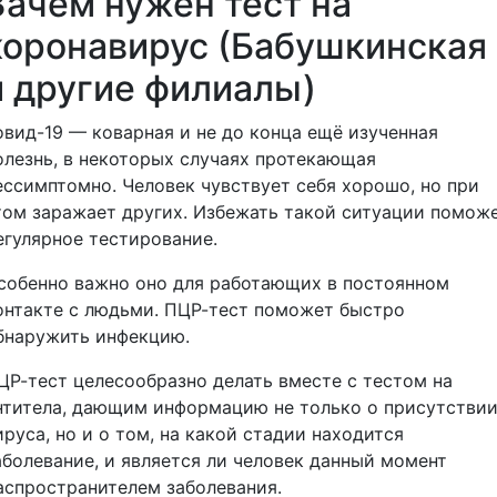
Зачем нужен тест на
коронавирус (Бабушкинская
и другие филиалы)
овид-19 — коварная и не до конца ещё изученная
олезнь, в некоторых случаях протекающая
ессимптомно. Человек чувствует себя хорошо, но при
том заражает других. Избежать такой ситуации помож
егулярное тестирование.
собенно важно оно для работающих в постоянном
онтакте с людьми. ПЦР-тест поможет быстро
бнаружить инфекцию.
ЦР-тест целесообразно делать вместе с тестом на
нтитела, дающим информацию не только о присутстви
ируса, но и о том, на какой стадии находится
аболевание, и является ли человек данный момент
аспространителем заболевания.