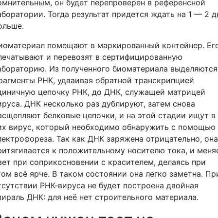
омнительным, он будет перепроверен в референсной
аборатории. Тогда результат придется ждать на 1 — 2 д
ольше.
иоматериал помещают в маркированный контейнер. Ег
печатывают и перевозят в сертифицированную
абораторию. Из полученного биоматериала выделяются
рагменты РНК, удваивая обратной транскрипцией
диничную цепочку РНК, до ДНК, служащей матрицей
ируса. ДНК несколько раз дублируют, затем снова
асщепляют белковые цепочки, и на этой стадии ищут в
их вирус, который необходимо обнаружить с помощью
лектрофореза. Так как ДНК заряжена отрицательно, она
ритягивается к положительному носителю тока, и меня
вет при соприкосновении с красителем, делаясь при
том всё ярче. В таком состоянии она легко заметна. Пр
тсутствии РНК-вируса не будет построена двойная
пираль ДНК: для неё нет строительного материала.