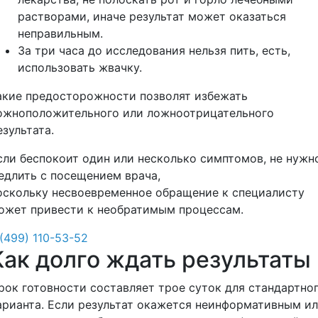
растворами, иначе результат может оказаться
неправильным.
За три часа до исследования нельзя пить, есть,
использовать жвачку.
акие предосторожности позволят избежать
ожноположительного или ложноотрицательного
езультата.
сли беспокоит один или несколько симптомов, не нужн
едлить с посещением врача,
оскольку несвоевременное обращение к специалисту
ожет привести к необратимым процессам.
 (499) 110-53-52
Как долго ждать результаты
рок готовности составляет трое суток для стандартно
арианта. Если результат окажется неинформативным и