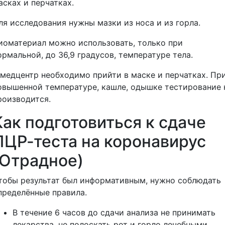
асках и перчатках.
ля исследования нужны мазки из носа и из горла.
иоматериал можно использовать, только при
ормальной, до 36,9 градусов, температуре тела.
 медцентр необходимо прийти в маске и перчатках. Пр
овышенной температуре, кашле, одышке тестирование 
роизводится.
Как подготовиться к сдаче
ПЦР-теста на коронавирус
(Отрадное)
тобы результат был информативным, нужно соблюдать
пределённые правила.
В течение 6 часов до сдачи анализа не принимать
лекарства, не полоскать рот и горло лечебными