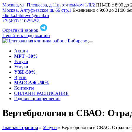
Москва, ул. Плещеева, д.11в, эт/пом/ком 1/II/2
ПН-СБ с 8:00 до 
Москва, Алтуфьевское ш. 66 стр.1
Ежедневно с 9:00 до 21:00 б
klinika.bibirevo@mail.ru
+7 (499) 110-53-52
Обратный звонок
Перейти к содержанию
Акции
МРТ –30%
Услуги
Услуги
УЗИ -50%
Врачи
МАССАЖ -50%
Контакты
ОНЛАЙН-РАСПИСАНИЕ
Годовое прикрепление
Вертебрология в СВАО: Отрад
Главная страница
»
Услуги
»
Вертебрология в СВАО: Отрадное,