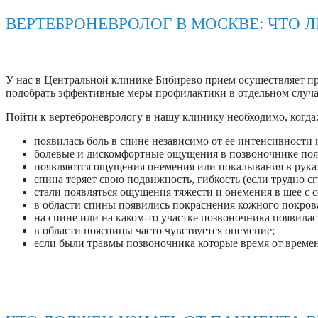
ВЕРТЕБРОНЕВРОЛОГ В МОСКВЕ: ЧТО 
У нас в Центральной клинике Бибирево прием осуществляет про
подобрать эффективные меры профилактики в отдельном случа
Пойти к вертеброневрологу в нашу клинику необходимо, когда
появилась боль в спине независимо от ее интенсивности 
болевые и дискомфортные ощущения в позвоночнике появл
появляются ощущения онемения или покалывания в руках,
спина теряет свою подвижность, гибкость (если трудно сг
стали появляться ощущения тяжести и онемения в шее с
в области спины появились покраснения кожного покрова
на спине или на каком-то участке позвоночника появилась
в области поясницы часто чувствуется онемение;
если были травмы позвоночника которые время от времен