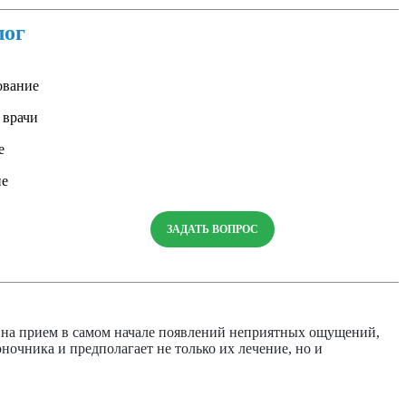
лог
ование
 врачи
е
ие
ЗАДАТЬ ВОПРОС
гу на прием в самом начале появлений неприятных ощущений,
очника и предполагает не только их лечение, но и