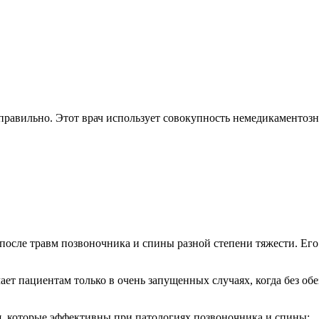
правильно. Этот врач использует совокупность немедикаментозн
и после травм позвоночника и спины разной степени тяжести. Ег
чает пациентам только в очень запущенных случаях, когда без о
ия, которые эффективны при патологиях позвоночника и спины: