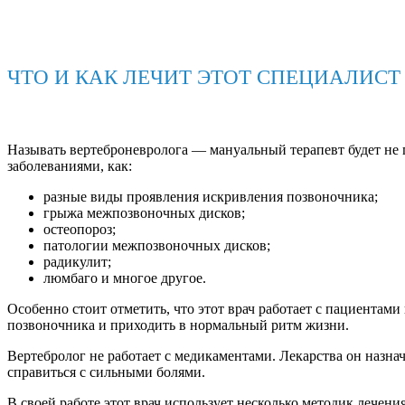
ЧТО И КАК ЛЕЧИТ ЭТОТ СПЕЦИАЛИСТ
Называть вертеброневролога — мануальный терапевт будет не 
заболеваниями, как:
разные виды проявления искривления позвоночника;
грыжа межпозвоночных дисков;
остеопороз;
патологии межпозвоночных дисков;
радикулит;
люмбаго и многое другое.
Особенно стоит отметить, что этот врач работает с пациентам
позвоночника и приходить в нормальный ритм жизни.
Вертебролог не работает с медикаментами. Лекарства он назна
справиться с сильными болями.
В своей работе этот врач использует несколько методик лечен