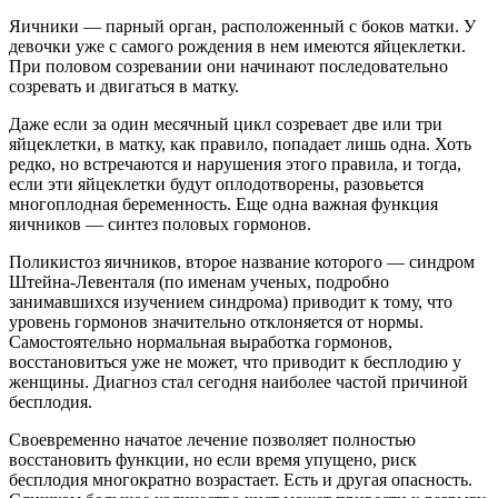
Яичники — парный орган, расположенный с боков матки. У
девочки уже с самого рождения в нем имеются яйцеклетки.
При половом созревании они начинают последовательно
созревать и двигаться в матку.
Даже если за один месячный цикл созревает две или три
яйцеклетки, в матку, как правило, попадает лишь одна. Хоть
редко, но встречаются и нарушения этого правила, и тогда,
если эти яйцеклетки будут оплодотворены, разовьется
многоплодная беременность. Еще одна важная функция
яичников — синтез половых гормонов.
Поликистоз яичников, второе название которого — синдром
Штейна-Левенталя (по именам ученых, подробно
занимавшихся изучением синдрома) приводит к тому, что
уровень гормонов значительно отклоняется от нормы.
Самостоятельно нормальная выработка гормонов,
восстановиться уже не может, что приводит к бесплодию у
женщины. Диагноз стал сегодня наиболее частой причиной
бесплодия.
Своевременно начатое лечение позволяет полностью
восстановить функции, но если время упущено, риск
бесплодия многократно возрастает. Есть и другая опасность.