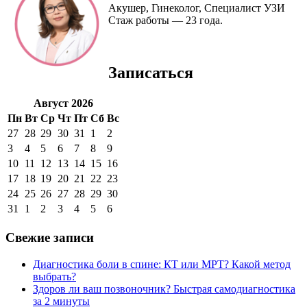
Акушер, Гинеколог, Специалист УЗИ
Стаж работы — 23 года.
Записаться
Август 2026
Пн
Вт
Ср
Чт
Пт
Сб
Вс
27
28
29
30
31
1
2
3
4
5
6
7
8
9
10
11
12
13
14
15
16
17
18
19
20
21
22
23
24
25
26
27
28
29
30
31
1
2
3
4
5
6
Свежие записи
Диагностика боли в спине: КТ или МРТ? Какой метод
выбрать?
Здоров ли ваш позвоночник? Быстрая самодиагностика
за 2 минуты