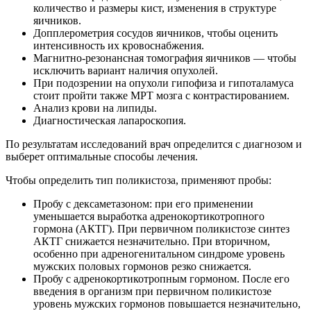
количество и размеры кист, изменения в структуре
яичников.
Допплерометрия сосудов яичников, чтобы оценить
интенсивность их кровоснабжения.
Магнитно-резонансная томография яичников — чтобы
исключить вариант наличия опухолей.
При подозрении на опухоли гипофиза и гипоталамуса
стоит пройти также МРТ мозга с контрастированием.
Анализ крови на липиды.
Диагностическая лапароскопия.
По результатам исследований врач определится с диагнозом и
выберет оптимальные способы лечения.
Чтобы определить тип поликистоза, применяют пробы:
Пробу с дексаметазоном: при его применении
уменьшается выработка адренокортикотропного
гормона (АКТГ). При первичном поликистозе синтез
АКТГ снижается незначительно. При вторичном,
особенно при адреногенитальном синдроме уровень
мужских половых гормонов резко снижается.
Пробу с адренокортикотропным гормоном. После его
введения в организм при первичном поликистозе
уровень мужских гормонов повышается незначительно,