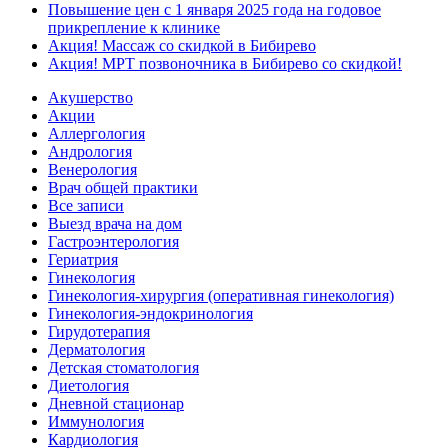
Повышение цен с 1 января 2025 года на годовое
прикрепление к клинике
Акция! Массаж со скидкой в Бибирево
Акция! МРТ позвоночника в Бибирево со скидкой!
Акушерство
Акции
Аллергология
Андрология
Венерология
Врач общей практики
Все записи
Выезд врача на дом
Гастроэнтерология
Гериатрия
Гинекология
Гинекология-хирургия (оперативная гинекология)
Гинекология-эндокринология
Гирудотерапия
Дерматология
Детская стоматология
Диетология
Дневной стационар
Иммунология
Кардиология