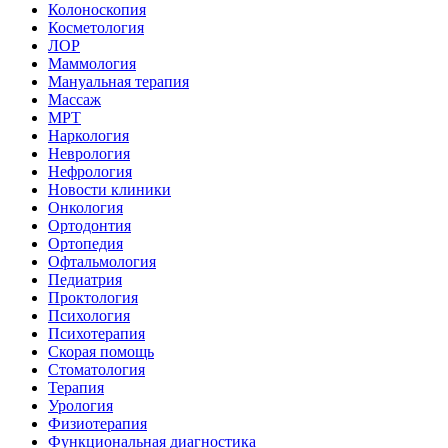
Колоноскопия
Косметология
ЛОР
Маммология
Мануальная терапия
Массаж
МРТ
Наркология
Неврология
Нефрология
Новости клиники
Онкология
Ортодонтия
Ортопедия
Офтальмология
Педиатрия
Проктология
Психология
Психотерапия
Скорая помощь
Стоматология
Терапия
Урология
Физиотерапия
Функциональная диагностика