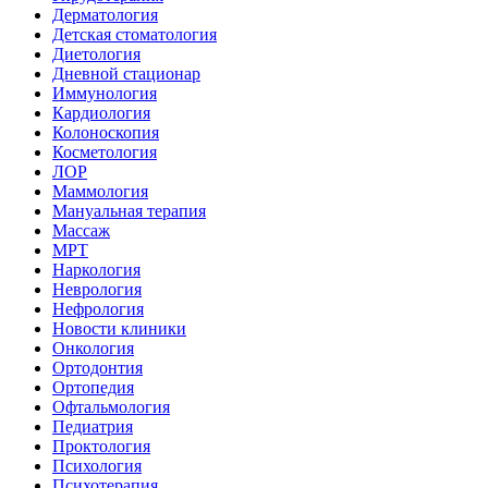
Дерматология
Детская стоматология
Диетология
Дневной стационар
Иммунология
Кардиология
Колоноскопия
Косметология
ЛОР
Маммология
Мануальная терапия
Массаж
МРТ
Наркология
Неврология
Нефрология
Новости клиники
Онкология
Ортодонтия
Ортопедия
Офтальмология
Педиатрия
Проктология
Психология
Психотерапия